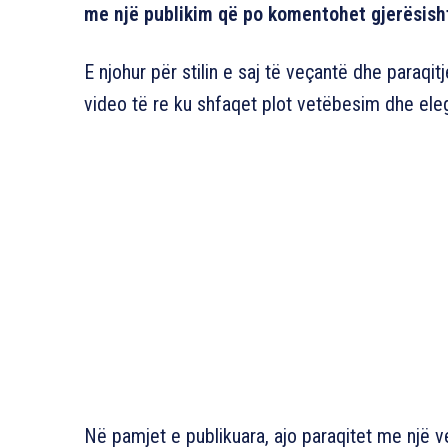
me një publikim që po komentohet gjerësisht 
E njohur për stilin e saj të veçantë dhe paraqi
video të re ku shfaqet plot vetëbesim dhe ele
Në pamjet e publikuara, ajo paraqitet me një v