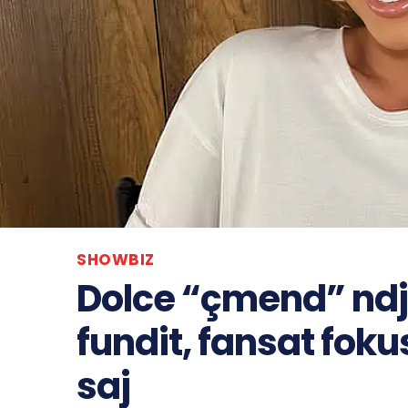
SHOWBIZ
Dolce “çmend” ndj
fundit, fansat foku
saj