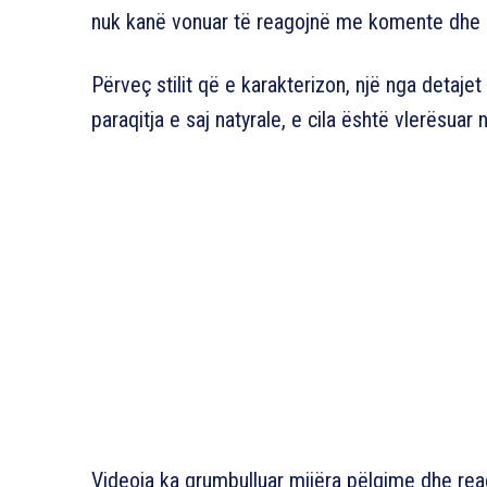
nuk kanë vonuar të reagojnë me komente dhe
Përveç stilit që e karakterizon, një nga deta
paraqitja e saj natyrale, e cila është vlerësuar 
Videoja ka grumbulluar mijëra pëlqime dhe rea