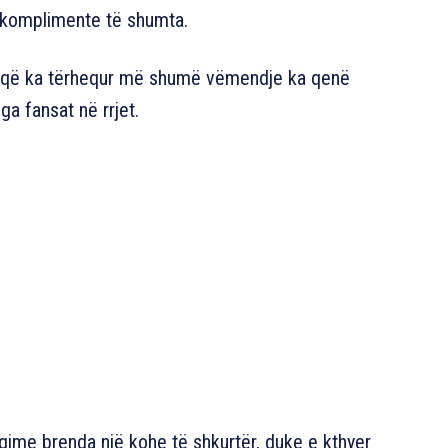
 komplimente të shumta.
jet që ka tërhequr më shumë vëmendje ka qenë
nga fansat në rrjet.
gime brenda një kohe të shkurtër, duke e kthyer