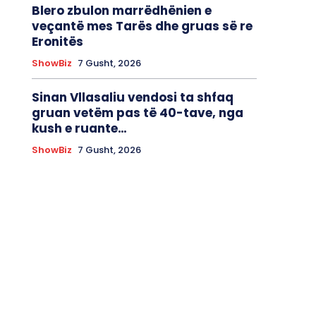
Blero zbulon marrëdhënien e
veçantë mes Tarës dhe gruas së re
Eronitës
ShowBiz
7 Gusht, 2026
Sinan Vllasaliu vendosi ta shfaq
gruan vetëm pas të 40-tave, nga
kush e ruante…
ShowBiz
7 Gusht, 2026