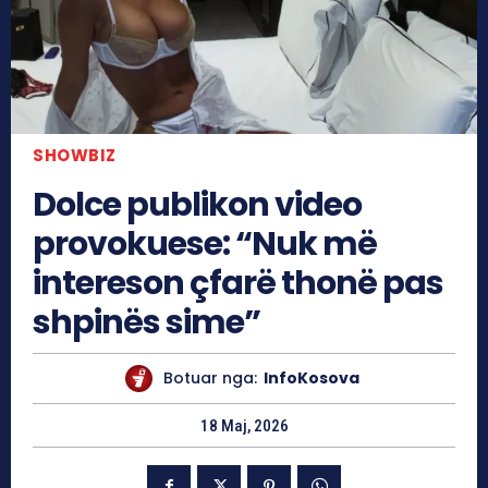
SHOWBIZ
Dolce publikon video
provokuese: “Nuk më
intereson çfarë thonë pas
shpinës sime”
Botuar nga:
InfoKosova
18 Maj, 2026