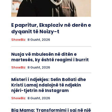
E papritur, Eksploziv në derën e
dyqanit të Noizy-t
ShowBiz
8 Gusht, 2026
Nusja vë mbulesën në ditën e
martesës, ky është reagimi i burrit
ShowBiz
8 Gusht, 2026
Misteri i ndjekjes: Selin Bollati dhe
Kristi Lamaj ndalojnë të ndjekin
njëri-tjetrin në Instagram
ShowBiz
8 Gusht, 2026
Big Mama: Transformimi i saj në një