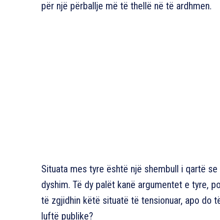
për një përballje më të thellë në të ardhmen.
Situata mes tyre është një shembull i qartë se
dyshim. Të dy palët kanë argumentet e tyre, po
të zgjidhin këtë situatë të tensionuar, apo do t
luftë publike?