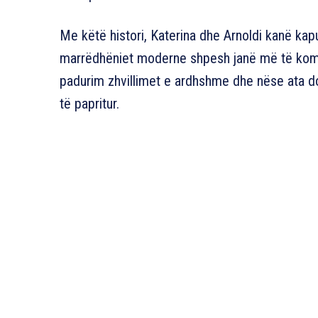
Me këtë histori, Katerina dhe Arnoldi kanë kap
marrëdhëniet moderne shpesh janë më të kompl
padurim zhvillimet e ardhshme dhe nëse ata do 
të papritur.