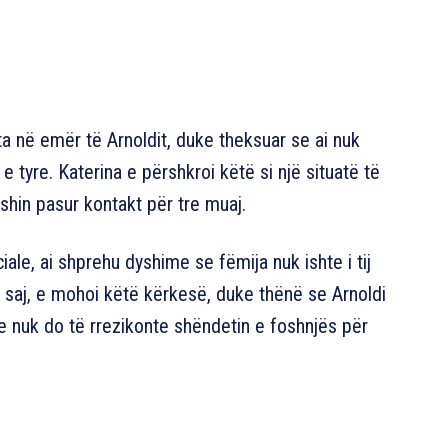
ta në emër të Arnoldit, duke theksuar se ai nuk
e tyre. Katerina e përshkroi këtë si një situatë të
shin pasur kontakt për tre muaj.
ciale, ai shprehu dyshime se fëmija nuk ishte i tij
e saj, e mohoi këtë kërkesë, duke thënë se Arnoldi
 se nuk do të rrezikonte shëndetin e foshnjës për