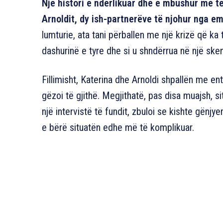
Një histori e ndërlikuar dhe e mbushur me 
Arnoldit, dy ish-partnerëve të njohur nga em
lumturie, ata tani përballen me një krizë që k
dashurinë e tyre dhe si u shndërrua në një s
Fillimisht, Katerina dhe Arnoldi shpallën me en
gëzoi të gjithë. Megjithatë, pas disa muajsh, si
një intervistë të fundit, zbuloi se kishte gënj
e bërë situatën edhe më të komplikuar.