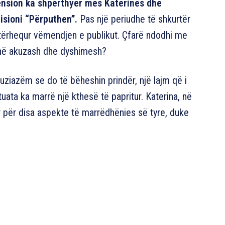
tension ka shpërthyer mes Katerinës dhe
isioni “Përputhen”.
Pas një periudhe të shkurtër
a tërhequr vëmendjen e publikut. Çfarë ndodhi me
kenë akuzash dhe dyshimesh?
tuziazëm se do të bëheshin prindër, një lajm që i
tuata ka marrë një kthesë të papritur. Katerina, në
yer për disa aspekte të marrëdhënies së tyre, duke