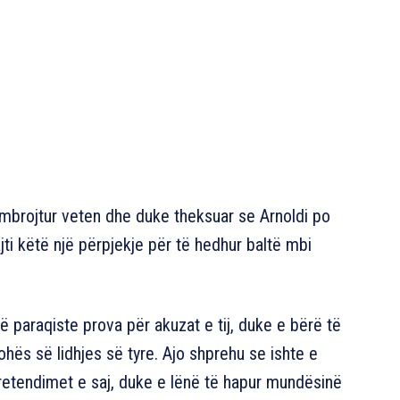
e mbrojtur veten dhe duke theksuar se Arnoldi po
jti këtë një përpjekje për të hedhur baltë mbi
të paraqiste prova për akuzat e tij, duke e bërë të
ohës së lidhjes së tyre. Ajo shprehu se ishte e
retendimet e saj, duke e lënë të hapur mundësinë