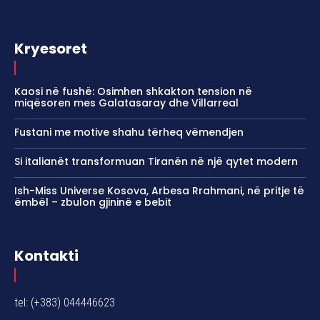
Kryesoret
Kaosi në fushë: Osimhen shkakton tension në
miqësoren mes Galatasaray dhe Villarreal
Fustani me motive shahu tërheq vëmendjen
Si italianët transformuan Tiranën në një qytet modern
Ish-Miss Universe Kosova, Arbesa Rrahmani, në pritje të
ëmbël – zbulon gjininë e bebit
Kontakti
tel: (+383) 044446623