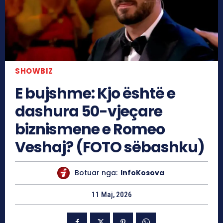
SHOWBIZ
E bujshme: Kjo është e
dashura 50-vjeçare
biznismene e Romeo
Veshaj? (FOTO sëbashku)
Botuar nga:
InfoKosova
11 Maj, 2026