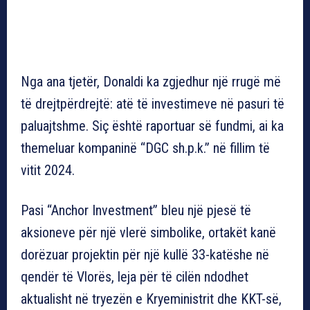
Nga ana tjetër, Donaldi ka zgjedhur një rrugë më
të drejtpërdrejtë: atë të investimeve në pasuri të
paluajtshme. Siç është raportuar së fundmi, ai ka
themeluar kompaninë “DGC sh.p.k.” në fillim të
vitit 2024.
Pasi “Anchor Investment” bleu një pjesë të
aksioneve për një vlerë simbolike, ortakët kanë
dorëzuar projektin për një kullë 33-katëshe në
qendër të Vlorës, leja për të cilën ndodhet
aktualisht në tryezën e Kryeministrit dhe KKT-së,