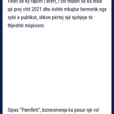
Flitet se ky raport i afërt, i cili thuhet se ka nisur
që prej vitit 2021 dhe është mbajtur hermetik nga
sytë e publikut, shkon përtej një njohjeje të
thjeshtë miqësore.
Sipas “Pamfleti”, biznesmenja ka pasur një rol