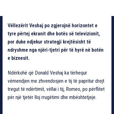
Vëllezërit Veshaj po zgjerojnë horizontet e
tyre përtej ekranit dhe botës së televizionit,
por duke ndjekur strategji krejtësisht të
ndryshme nga njëri-tjetri për të hyrë në botën
e biznesit.
Ndërkohë që Donald Veshaj ka tërhequr
vëmendjen me zhvendosjen e tij të papritur drejt
tregut të ndërtimit, vëllai i tij, Romeo, po përflitet
për një tjetër lloj rrugëtimi dhe mbështetjeje.