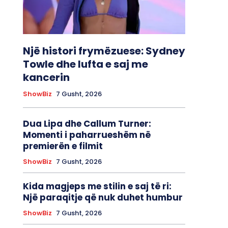
Një histori frymëzuese: Sydney
Towle dhe lufta e saj me
kancerin
ShowBiz
7 Gusht, 2026
Dua Lipa dhe Callum Turner:
Momenti i paharrueshëm në
premierën e filmit
ShowBiz
7 Gusht, 2026
Kida magjeps me stilin e saj të ri:
Një paraqitje që nuk duhet humbur
ShowBiz
7 Gusht, 2026