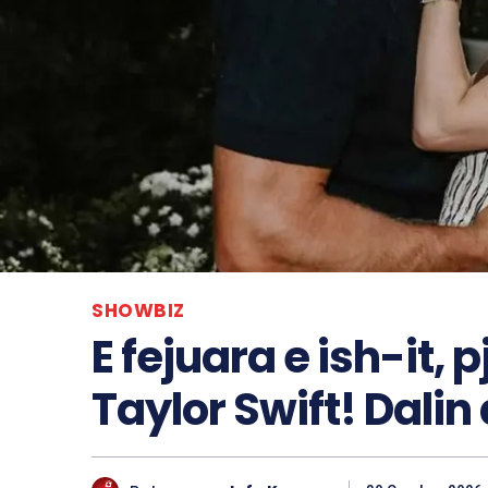
SHOWBIZ
E fejuara e ish-it,
Taylor Swift! Dalin