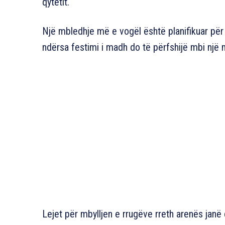
qytetit.
Një mbledhje më e vogël është planifikuar për 2 
ndërsa festimi i madh do të përfshijë mbi një 
Lejet për mbylljen e rrugëve rreth arenës janë