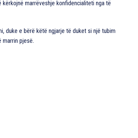
që kërkojnë marrëveshje konfidencialiteti nga të
i, duke e bërë këtë ngjarje të duket si një tubim
ë marrin pjesë.