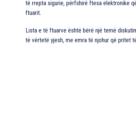
të rrepta sigurie, përfshirë ftesa elektronike 
ftuarit.
Lista e të ftuarve është bërë një temë diskutim
të vërtetë yjesh, me emra të njohur që pritet t