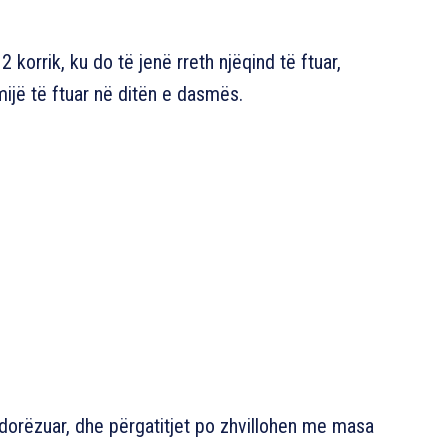
korrik, ku do të jenë rreth njëqind të ftuar,
mijë të ftuar në ditën e dasmës.
 dorëzuar, dhe përgatitjet po zhvillohen me masa