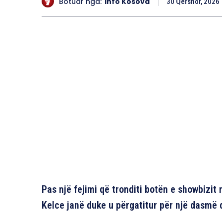
Botuar nga:
Info Kosova
30 Qershor, 2026
Pas një fejimi që tronditi botën e showbizit 
Kelce janë duke u përgatitur për një dasmë 