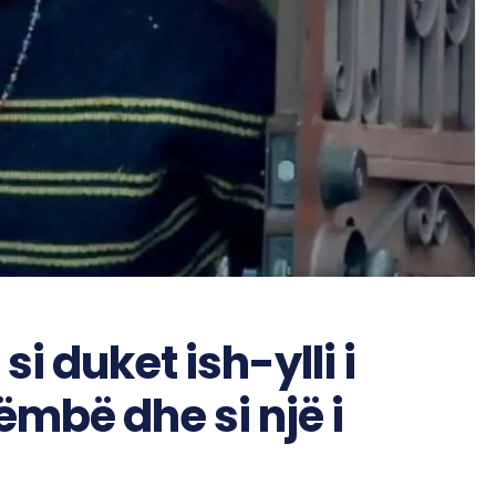
 duket ish-ylli i
ëmbë dhe si një i