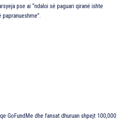
syeja pse ai “ndaloi së paguari qiranë ishte
të papranueshme”.
faqe GoFundMe dhe fansat dhuruan shpejt 100,000