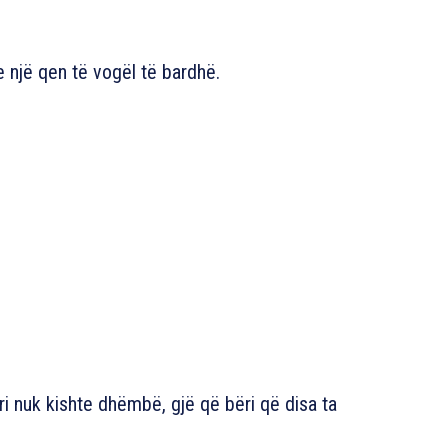
 një qen të vogël të bardhë.
ri nuk kishte dhëmbë, gjë që bëri që disa ta