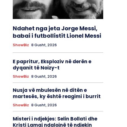
Ndahet nga jeta Jorge Messi,
babai i futbollistit Lionel Messi
ShowBiz
8 Gusht, 2026
E papritur, Eksploziv në derën e
dyqanit të Noizy-t
ShowBiz
8 Gusht, 2026
Nusja vë mbulesën në ditën e
martesës, ky është reagimi i burrit
ShowBiz
8 Gusht, 2026
Misteri i ndjekjes: Selin Bollati dhe
Kristi Lamaj ndalojnë të ndjekin