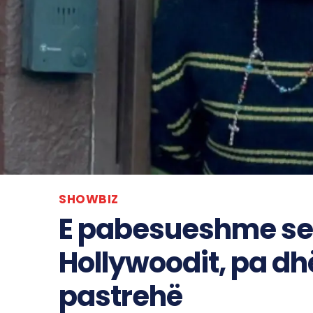
SHOWBIZ
E pabesueshme se si
Hollywoodit, pa dh
pastrehë