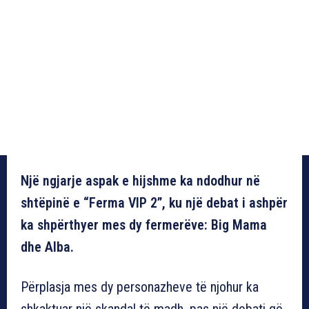
Një ngjarje aspak e hijshme ka ndodhur në
shtëpinë e “Ferma VIP 2”, ku një debat i ashpër
ka shpërthyer mes dy fermerëve: Big Mama
dhe Alba.
Përplasja mes dy personazheve të njohur ka
shkaktuar një skandal të madh, pas një debati që