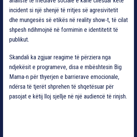
analistë të mediave sociale e kanë cilësuar këtë
incident si një shenjë të rritjes së agresivitetit
dhe mungesës së etikës në reality show-t, të cilat
shpesh ndihmojnë në formimin e identitetit të
publikut.
Skandali ka zgjuar reagime të përziera nga
ndjekësit e programeve, disa e mbështesin Big
Mama-n për thyerjen e barrierave emocionale,
ndërsa të tjerët shprehen të shqetësuar për
pasojat e këtij lloj sjellje në një audiencë të rinjsh.