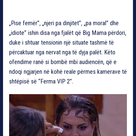
„Pise femër”, „njeri pa dinjitet”, „pa moral” dhe
„idiote” ishin disa nga fjalët që Big Mama përdori,
duke i shtuar tensionin një situate tashmë të
përcaktuar nga nervat nga të dyja palët. Këto
ofendime ranë si bombë mbi audiencën, që e
ndoqi ngjarjen në kohë reale përmes kamerave të
shtëpisë së “Ferma VIP 2”.