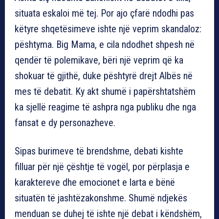
situata eskaloi më tej. Por ajo çfarë ndodhi pas
këtyre shqetësimeve ishte një veprim skandaloz:
pështyma. Big Mama, e cila ndodhet shpesh në
qendër të polemikave, bëri një veprim që ka
shokuar të gjithë, duke pështyrë drejt Albës në
mes të debatit. Ky akt shumë i papërshtatshëm
ka sjellë reagime të ashpra nga publiku dhe nga
fansat e dy personazheve.
Sipas burimeve të brendshme, debati kishte
filluar për një çështje të vogël, por përplasja e
karaktereve dhe emocionet e larta e bënë
situatën të jashtëzakonshme. Shumë ndjekës
menduan se duhej të ishte një debat i këndshëm,