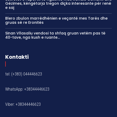
Gëzimes, këngëtarja tregon diçka interesante për renë
e saj
Blero zbulon marrëdhënien e veçantë mes Tarës dhe
gruas së re Eronitës
Sinan Vllasaliu vendosi ta shfaq gruan vetëm pas të
40-tave, nga kush e ruante…
Kontakti
tel: (+383) 044446623
WhatsApp: +38344446623
Viber: +38344446623