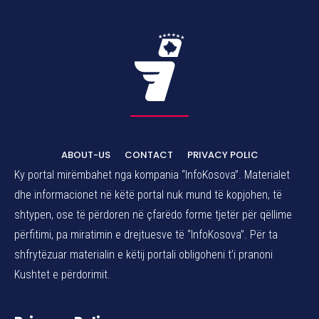
ABOUT-US
CONTACT
PRIVACY POLIC
Ky portal mirëmbahet nga kompania “InfoKosova”. Materialet
dhe informacionet në këtë portal nuk mund të kopjohen, të
shtypen, ose të përdoren në çfarëdo forme tjetër për qëllime
përfitimi, pa miratimin e drejtuesve të “InfoKosova”. Për ta
shfrytëzuar materialin e këtij portali obligoheni t’i pranoni
Kushtet e përdorimit.