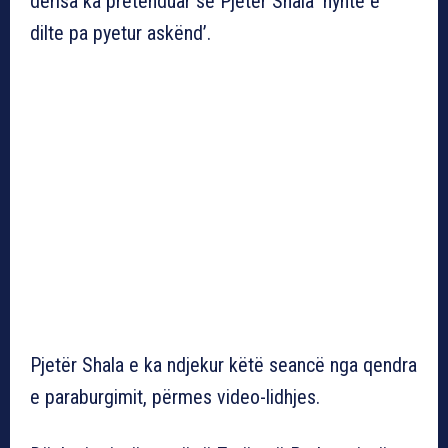
derisa ka pretenduar se Pjetër Shala ‘hynte e
dilte pa pyetur askënd’.
Pjetër Shala e ka ndjekur këtë seancë nga qendra
e paraburgimit, përmes video-lidhjes.