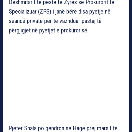
Dëshmitarit të pestë të Zyrës së Prokurorit të
Specializuar (ZPS) i janë bërë disa pyetje në
seancë private për të vazhduar pastaj të
përgjigjet në pyetjet e prokurorisë.
Pjetër Shala po qëndron në Hagë prej marsit të