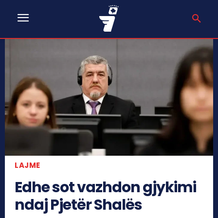
LAJME
Edhe sot vazhdon gjykimi
ndaj Pjetër Shalës