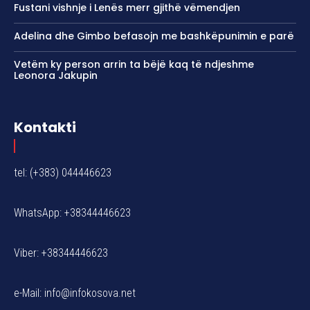
Fustani vishnje i Lenës merr gjithë vëmendjen
Adelina dhe Gimbo befasojn me bashkëpunimin e parë
Vetëm ky person arrin ta bëjë kaq të ndjeshme
Leonora Jakupin
Kontakti
tel: (+383) 044446623
WhatsApp: +38344446623
Viber: +38344446623
e-Mail:
info@infokosova.net