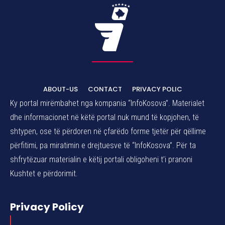
ABOUT-US
CONTACT
PRIVACY POLIC
Ky portal mirëmbahet nga kompania “InfoKosova”. Materialet
dhe informacionet në këtë portal nuk mund të kopjohen, të
shtypen, ose të përdoren në çfarëdo forme tjetër për qëllime
përfitimi, pa miratimin e drejtuesve të “InfoKosova”. Për ta
shfrytëzuar materialin e këtij portali obligoheni t’i pranoni
Kushtet e përdorimit.
Privacy Policy