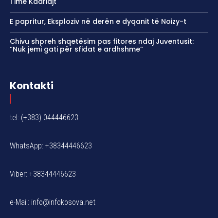
Time Kadriajt
E papritur, Eksploziv në derën e dyqanit të Noizy-t
Chivu shpreh shqetësim pas fitores ndaj Juventusit:
“Nuk jemi gati për sfidat e ardhshme”
Kontakti
tel: (+383) 044446623
WhatsApp: +38344446623
Viber: +38344446623
e-Mail:
info@infokosova.net