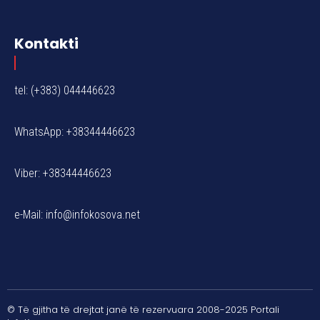
Kontakti
tel: (+383) 044446623
WhatsApp: +38344446623
Viber: +38344446623
e-Mail:
info@infokosova.net
© Të gjitha të drejtat janë të rezervuara 2008-2025 Portali