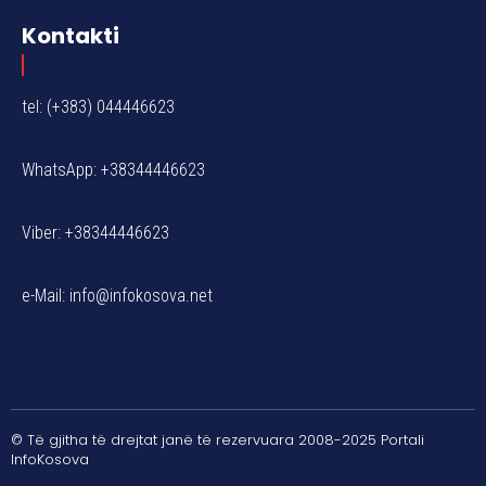
Kontakti
tel: (+383) 044446623
WhatsApp: +38344446623
Viber: +38344446623
e-Mail:
info@infokosova.net
© Të gjitha të drejtat janë të rezervuara 2008-2025 Portali
InfoKosova