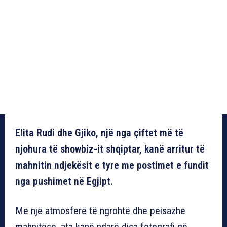
Elita Rudi dhe Gjiko, një nga çiftet më të
njohura të showbiz-it shqiptar, kanë arritur të
mahnitin ndjekësit e tyre me postimet e fundit
nga pushimet në Egjipt.
Me një atmosferë të ngrohtë dhe peisazhe
mahnitëse, ata kanë ndarë disa fotografi që