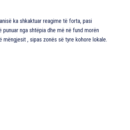
nisë ka shkaktuar reagime të forta, pasi
r të punuar nga shtëpia dhe më në fund morën
ë mëngjesit , sipas zonës së tyre kohore lokale.