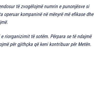
vendosur të zvogëlojmë numrin e punonjësve si
 ta operuar kompaninë në mënyrë më efikase dhe
jmë.
së e riorganizimit të sotëm. Përpara se të ndajmë
ojmë për gjithçka që keni kontribuar për Metën.