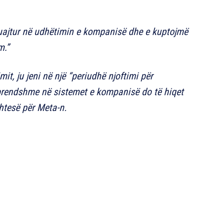
luajtur në udhëtimin e kompanisë dhe e kuptojmë
m.”
it, ju jeni në një “periudhë njoftimi për
 brendshme në sistemet e kompanisë do të hiqet
shtesë për Meta-n.