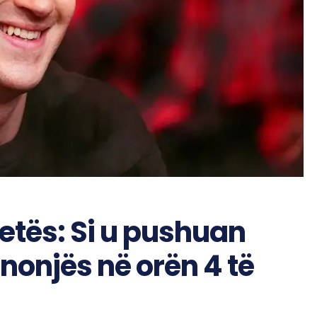
 Metës: Si u pushuan
onjës në orën 4 të