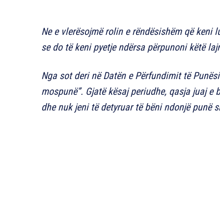
Ne e vlerësojmë rolin e rëndësishëm që keni 
se do të keni pyetje ndërsa përpunoni këtë laj
Nga sot deri në Datën e Përfundimit të Punësim
mospunë”. Gjatë kësaj periudhe, qasja juaj e
dhe nuk jeni të detyruar të bëni ndonjë punë 