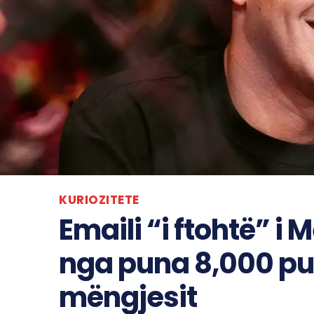
KURIOZITETE
Emaili “i ftohtë” i
nga puna 8,000 pun
mëngjesit