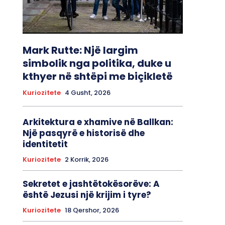
Mark Rutte: Një largim
simbolik nga politika, duke u
kthyer në shtëpi me biçikletë
Kuriozitete
4 Gusht, 2026
Arkitektura e xhamive në Ballkan:
Një pasqyrë e historisë dhe
identitetit
Kuriozitete
2 Korrik, 2026
Sekretet e jashtëtokësorëve: A
është Jezusi një krijim i tyre?
Kuriozitete
18 Qershor, 2026