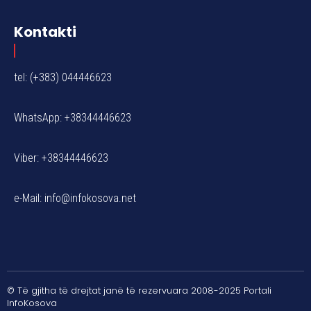
Kontakti
tel: (+383) 044446623
WhatsApp: +38344446623
Viber: +38344446623
e-Mail:
info@infokosova.net
© Të gjitha të drejtat janë të rezervuara 2008-2025 Portali
InfoKosova