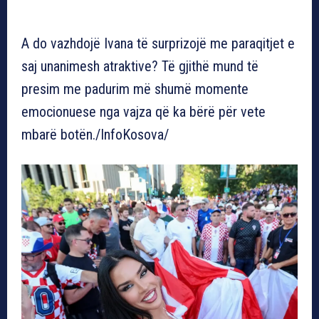
A do vazhdojë Ivana të surprizojë me paraqitjet e
saj unanimesh atraktive? Të gjithë mund të
presim me padurim më shumë momente
emocionuese nga vajza që ka bërë për vete
mbarë botën./InfoKosova/