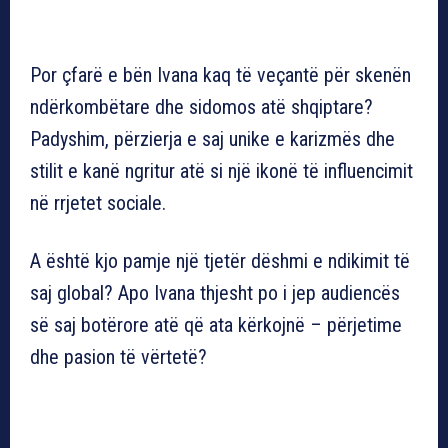
Por çfarë e bën Ivana kaq të veçantë për skenën
ndërkombëtare dhe sidomos atë shqiptare?
Padyshim, përzierja e saj unike e karizmës dhe
stilit e kanë ngritur atë si një ikonë të influencimit
në rrjetet sociale.
A është kjo pamje një tjetër dëshmi e ndikimit të
saj global? Apo Ivana thjesht po i jep audiencës
së saj botërore atë që ata kërkojnë – përjetime
dhe pasion të vërtetë?