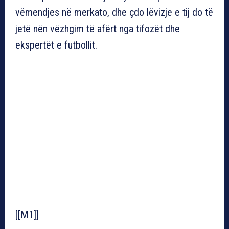
vëmendjes në merkato, dhe çdo lëvizje e tij do të
jetë nën vëzhgim të afërt nga tifozët dhe
ekspertët e futbollit.
[[M1]]