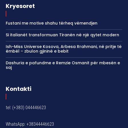
Kryesoret
Fustani me motive shahu tërheq vëmendjen
Si italianët transformuan Tiranën në një qytet modern
Ish-Miss Universe Kosova, Arbesa Rrahmani, në pritje të
ëmbël – zbulon gjininë e bebit
Dashuria e pafundme e Remzie Osmanit për mbesën e
saj
Kontakti
tel: (+383) 044446623
WhatsApp: +38344446623