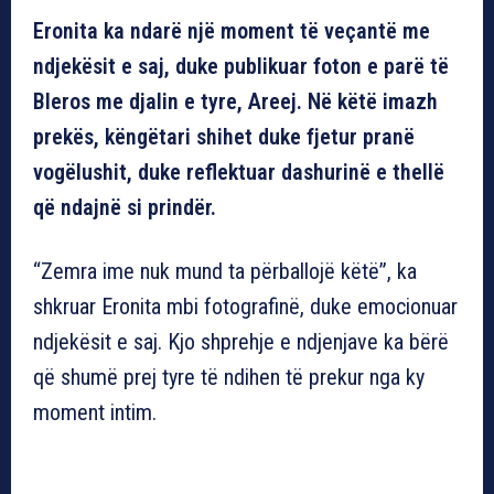
Eronita ka ndarë një moment të veçantë me
ndjekësit e saj, duke publikuar foton e parë të
Bleros me djalin e tyre, Areej. Në këtë imazh
prekës, këngëtari shihet duke fjetur pranë
vogëlushit, duke reflektuar dashurinë e thellë
që ndajnë si prindër.
“Zemra ime nuk mund ta përballojë këtë”, ka
shkruar Eronita mbi fotografinë, duke emocionuar
ndjekësit e saj. Kjo shprehje e ndjenjave ka bërë
që shumë prej tyre të ndihen të prekur nga ky
moment intim.