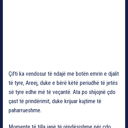
Çifti ka vendosur të ndajë me botën emrin e djalit
të tyre, Areej, duke e bërë këtë periudhë të jetës
së tyre edhe më të veçantë. Ata po shijojnë çdo
çast të prindërimit, duke krijuar kujtime të
paharrueshme.
Momente të tilla janë të rëndësishme për çdo