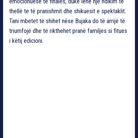
emocionuese të finales, duke lënë një ndikim të
thellë te të pranishmit dhe shikuesit e spektaklit.
Tani mbetet të shihet nëse Bujaka do të arrijë të
triumfojë dhe të rikthehet pranë familjes si fitues
i këtij edicioni.