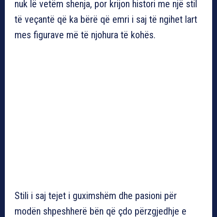
nuk lë vetëm shenja, por krijon histori me një stil
të veçantë që ka bërë që emri i saj të ngihet lart
mes figurave më të njohura të kohës.
Stili i saj tejet i guximshëm dhe pasioni për
modën shpeshherë bën që çdo përzgjedhje e