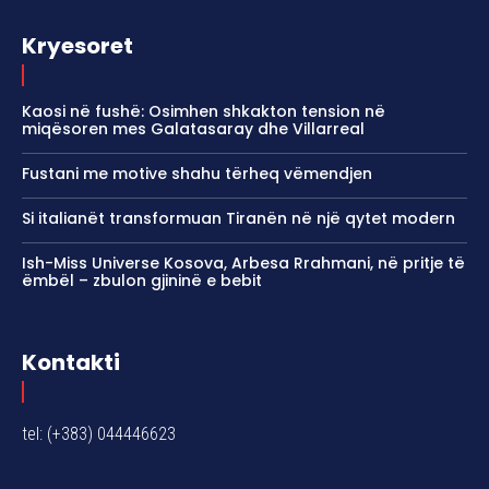
Kryesoret
Kaosi në fushë: Osimhen shkakton tension në
miqësoren mes Galatasaray dhe Villarreal
Fustani me motive shahu tërheq vëmendjen
Si italianët transformuan Tiranën në një qytet modern
Ish-Miss Universe Kosova, Arbesa Rrahmani, në pritje të
ëmbël – zbulon gjininë e bebit
Kontakti
tel: (+383) 044446623