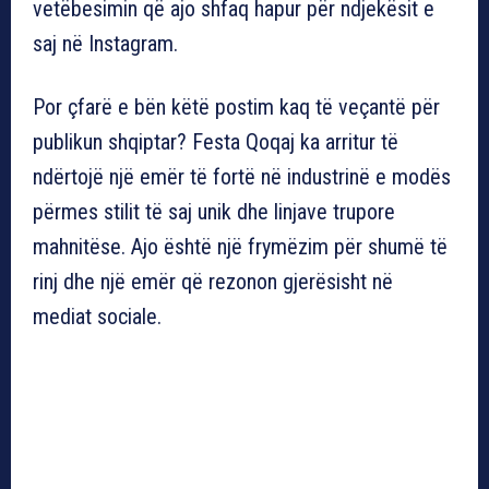
vetëbesimin që ajo shfaq hapur për ndjekësit e
saj në Instagram.
Por çfarë e bën këtë postim kaq të veçantë për
publikun shqiptar? Festa Qoqaj ka arritur të
ndërtojë një emër të fortë në industrinë e modës
përmes stilit të saj unik dhe linjave trupore
mahnitëse. Ajo është një frymëzim për shumë të
rinj dhe një emër që rezonon gjerësisht në
mediat sociale.