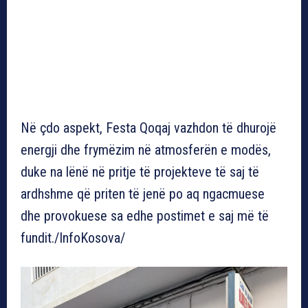
Në çdo aspekt, Festa Qoqaj vazhdon të dhurojë
energji dhe frymëzim në atmosferën e modës,
duke na lënë në pritje të projekteve të saj të
ardhshme që priten të jenë po aq ngacmuese
dhe provokuese sa edhe postimet e saj më të
fundit./InfoKosova/