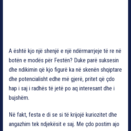
A është kjo një shenjë e një ndërmarrjeje të re në
botën e modës për Festën? Duke parë suksesin
dhe ndikimin që kjo figurë ka në skenën shqiptare
dhe potencialisht edhe më gjerë, pritet që çdo
hap i saj i radhës të jetë po aq interesant dhe i
bujshëm.
Në fakt, festa e di se si të krijojë kuriozitet dhe
angazhim tek ndjekësit e saj. Me çdo postim ajo