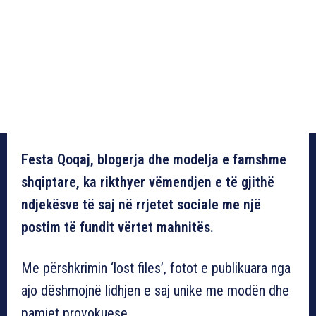
Festa Qoqaj, blogerja dhe modelja e famshme
shqiptare, ka rikthyer vëmendjen e të gjithë
ndjekësve të saj në rrjetet sociale me një
postim të fundit vërtet mahnitës.
Me përshkrimin ‘lost files’, fotot e publikuara nga
ajo dëshmojnë lidhjen e saj unike me modën dhe
pamjet provokuese.