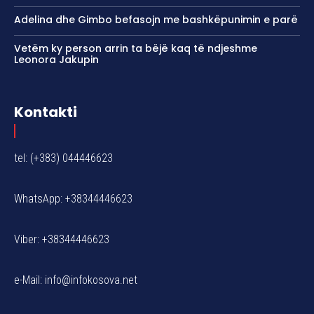
Adelina dhe Gimbo befasojn me bashkëpunimin e parë
Vetëm ky person arrin ta bëjë kaq të ndjeshme
Leonora Jakupin
Kontakti
tel: (+383) 044446623
WhatsApp: +38344446623
Viber: +38344446623
e-Mail:
info@infokosova.net