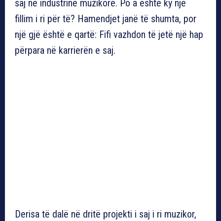
saj në industrinë muzikore. Po a është ky një
fillim i ri për të? Hamendjet janë të shumta, por
një gjë është e qartë: Fifi vazhdon të jetë një hap
përpara në karrierën e saj.
Derisa të dalë në dritë projekti i saj i ri muzikor,