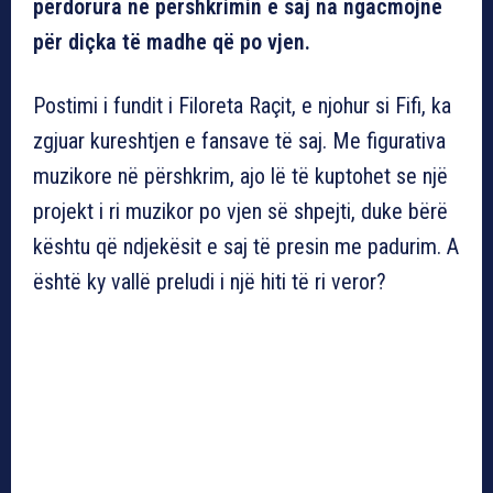
përdorura në përshkrimin e saj na ngacmojnë
për diçka të madhe që po vjen.
Postimi i fundit i Filoreta Raçit, e njohur si Fifi, ka
zgjuar kureshtjen e fansave të saj. Me figurativa
muzikore në përshkrim, ajo lë të kuptohet se një
projekt i ri muzikor po vjen së shpejti, duke bërë
kështu që ndjekësit e saj të presin me padurim. A
është ky vallë preludi i një hiti të ri veror?