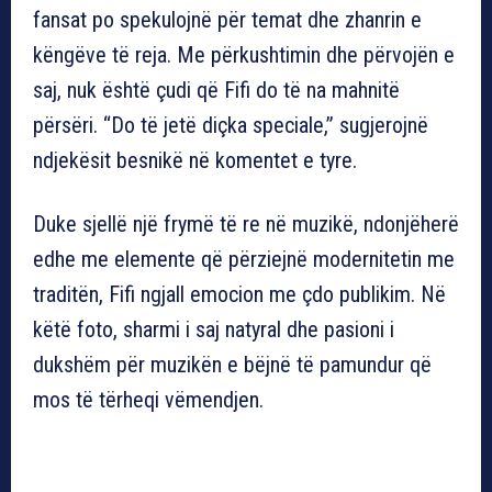
fansat po spekulojnë për temat dhe zhanrin e
këngëve të reja. Me përkushtimin dhe përvojën e
saj, nuk është çudi që Fifi do të na mahnitë
përsëri. “Do të jetë diçka speciale,” sugjerojnë
ndjekësit besnikë në komentet e tyre.
Duke sjellë një frymë të re në muzikë, ndonjëherë
edhe me elemente që përziejnë modernitetin me
traditën, Fifi ngjall emocion me çdo publikim. Në
këtë foto, sharmi i saj natyral dhe pasioni i
dukshëm për muzikën e bëjnë të pamundur që
mos të tërheqi vëmendjen.