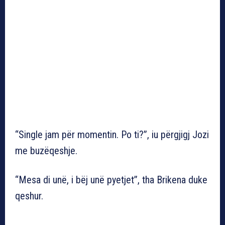
“Single jam për momentin. Po ti?”, iu përgjigj Jozi
me buzëqeshje.
“Mesa di unë, i bëj unë pyetjet”, tha Brikena duke
qeshur.