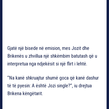
Gjatë një bisede në emision, mes Jozit dhe
Brikenës u zhvillua një shkëmbim batutash që u
interpretua nga ndjekësit si një flirt i lehtë.
“Na kanë shkruajtur shumë goca që kanë dashur
të të pyesin: A është Jozi single?”, iu drejtua
Brikena këngëtarit.