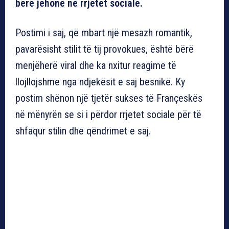
bërë jehonë në rrjetet sociale.
Postimi i saj, që mbart një mesazh romantik,
pavarësisht stilit të tij provokues, është bërë
menjëherë viral dhe ka nxitur reagime të
llojllojshme nga ndjekësit e saj besnikë. Ky
postim shënon një tjetër sukses të Françeskës
në mënyrën se si i përdor rrjetet sociale për të
shfaqur stilin dhe qëndrimet e saj.