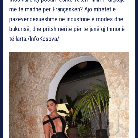
më të madhe për Françeskën? Ajo mbetet e
pazëvendësueshme në industrinë e modës dhe
bukurisë, dhe pritshmëritë për të janë gjithmonë
të larta./InfoKosova/