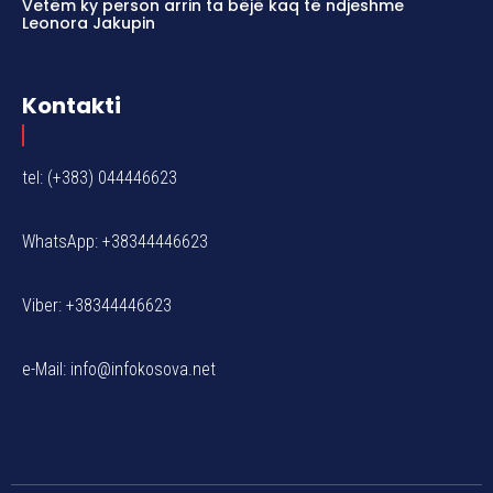
Vetëm ky person arrin ta bëjë kaq të ndjeshme
Leonora Jakupin
Kontakti
tel: (+383) 044446623
WhatsApp: +38344446623
Viber: +38344446623
e-Mail:
info@infokosova.net