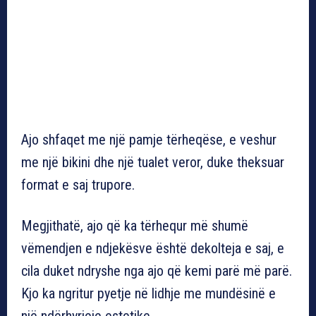
Ajo shfaqet me një pamje tërheqëse, e veshur
me një bikini dhe një tualet veror, duke theksuar
format e saj trupore.
Megjithatë, ajo që ka tërhequr më shumë
vëmendjen e ndjekësve është dekolteja e saj, e
cila duket ndryshe nga ajo që kemi parë më parë.
Kjo ka ngritur pyetje në lidhje me mundësinë e
një ndërhyrjeje estetike.