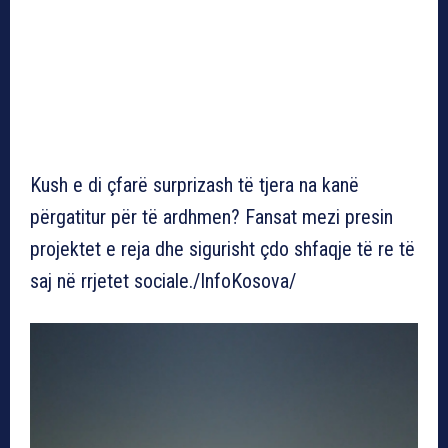
Kush e di çfarë surprizash të tjera na kanë
përgatitur për të ardhmen? Fansat mezi presin
projektet e reja dhe sigurisht çdo shfaqje të re të
saj në rrjetet sociale./InfoKosova/