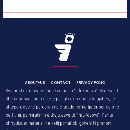
ABOUT-US
CONTACT
PRIVACY POLIC
Ky portal mirëmbahet nga kompania “InfoKosova”. Materialet
dhe informacionet në këtë portal nuk mund të kopjohen, të
shtypen, ose të përdoren në çfarëdo forme tjetër për qëllime
përfitimi, pa miratimin e drejtuesve të “InfoKosova”. Për ta
shfrytëzuar materialin e këtij portali obligoheni t’i pranoni