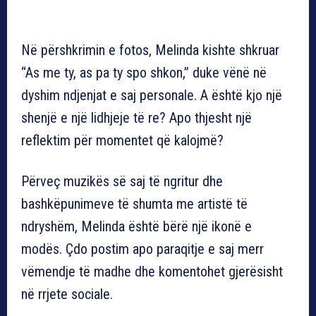
Në përshkrimin e fotos, Melinda kishte shkruar
“As me ty, as pa ty spo shkon,” duke vënë në
dyshim ndjenjat e saj personale. A është kjo një
shenjë e një lidhjeje të re? Apo thjesht një
reflektim për momentet që kalojmë?
Përveç muzikës së saj të ngritur dhe
bashkëpunimeve të shumta me artistë të
ndryshëm, Melinda është bërë një ikonë e
modës. Çdo postim apo paraqitje e saj merr
vëmendje të madhe dhe komentohet gjerësisht
në rrjete sociale.