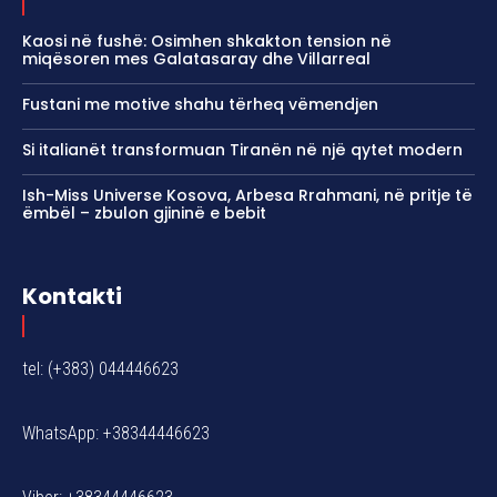
Kaosi në fushë: Osimhen shkakton tension në
miqësoren mes Galatasaray dhe Villarreal
Fustani me motive shahu tërheq vëmendjen
Si italianët transformuan Tiranën në një qytet modern
Ish-Miss Universe Kosova, Arbesa Rrahmani, në pritje të
ëmbël – zbulon gjininë e bebit
Kontakti
tel: (+383) 044446623
WhatsApp: +38344446623