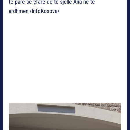
të parë se çfarë do të sjellë Ana në të
ardhmen./InfoKosova/