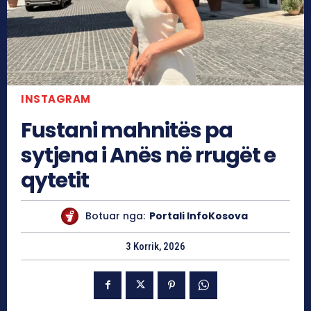
INSTAGRAM
Fustani mahnitës pa
sytjena i Anës në rrugët e
qytetit
Botuar nga:
Portali InfoKosova
3 Korrik, 2026