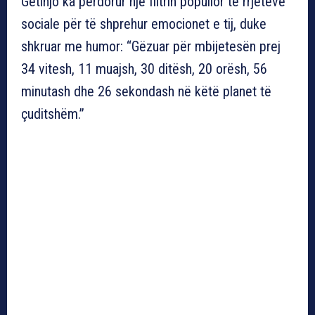
Getinjo ka përdorur një filtrin popullor të rrjeteve
sociale për të shprehur emocionet e tij, duke
shkruar me humor: “Gëzuar për mbijetesën prej
34 vitesh, 11 muajsh, 30 ditësh, 20 orësh, 56
minutash dhe 26 sekondash në këtë planet të
çuditshëm.”