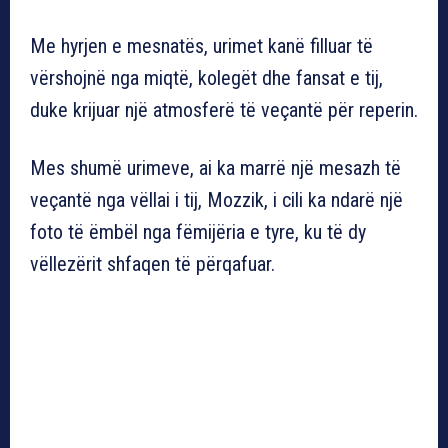
Me hyrjen e mesnatës, urimet kanë filluar të
vërshojnë nga miqtë, kolegët dhe fansat e tij,
duke krijuar një atmosferë të veçantë për reperin.
Mes shumë urimeve, ai ka marrë një mesazh të
veçantë nga vëllai i tij, Mozzik, i cili ka ndarë një
foto të ëmbël nga fëmijëria e tyre, ku të dy
vëllezërit shfaqen të përqafuar.