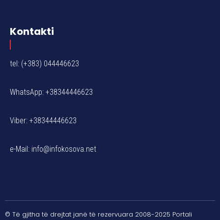
Kontakti
tel: (+383) 044446623
WhatsApp: +38344446623
Viber: +38344446623
e-Mail:
info@infokosova.net
© Të gjitha të drejtat janë të rezervuara 2008-2025 Portali