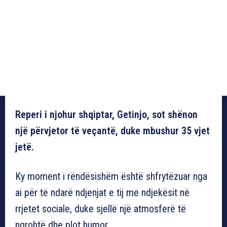
Reperi i njohur shqiptar, Getinjo, sot shënon
një përvjetor të veçantë, duke mbushur 35 vjet
jetë.
Ky moment i rëndësishëm është shfrytëzuar nga
ai për të ndarë ndjenjat e tij me ndjekësit në
rrjetet sociale, duke sjellë një atmosferë të
ngrohtë dhe plot humor.