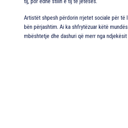
tij, por edhe stilin e tij të jetesës.
Artistët shpesh përdorin rrjetet sociale për të
bën përjashtim. Ai ka shfrytëzuar këtë mundësi
mbështetje dhe dashuri që merr nga ndjekësit e