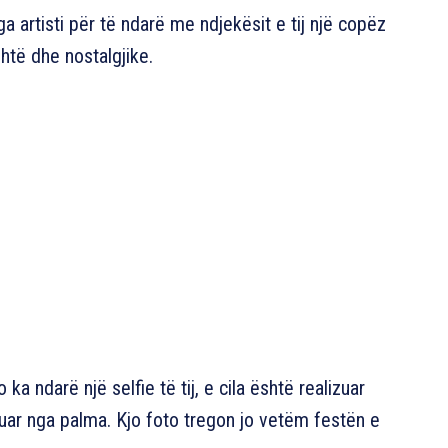
artisti për të ndarë me ndjekësit e tij një copëz
ohtë dhe nostalgjike.
ka ndarë një selfie të tij, e cila është realizuar
huar nga palma. Kjo foto tregon jo vetëm festën e