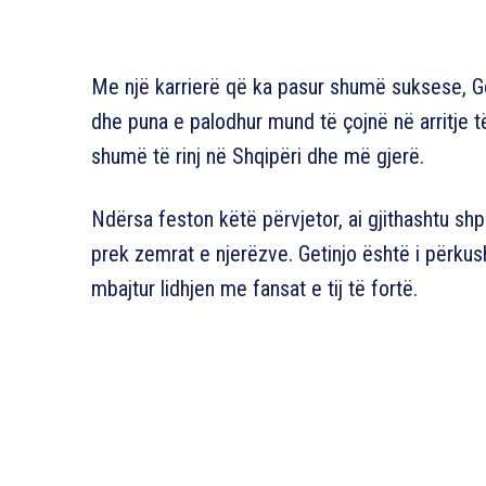
Me një karrierë që ka pasur shumë suksese, Get
dhe puna e palodhur mund të çojnë në arritje 
shumë të rinj në Shqipëri dhe më gjerë.
Ndërsa feston këtë përvjetor, ai gjithashtu sh
prek zemrat e njerëzve. Getinjo është i përkus
mbajtur lidhjen me fansat e tij të fortë.