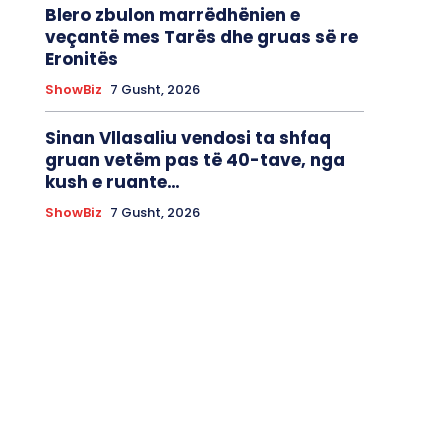
Blero zbulon marrëdhënien e
veçantë mes Tarës dhe gruas së re
Eronitës
ShowBiz
7 Gusht, 2026
Sinan Vllasaliu vendosi ta shfaq
gruan vetëm pas të 40-tave, nga
kush e ruante…
ShowBiz
7 Gusht, 2026