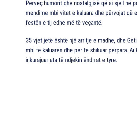
Përveç humorit dhe nostalgjisë që ai sjell në po
mendime mbi vitet e kaluara dhe përvojat që e k
festën e tij edhe më të veçantë.
35 vjet jetë është një arritje e madhe, dhe Geti
mbi të kaluarën dhe për të shikuar përpara. Ai
inkurajuar ata të ndjekin ëndrrat e tyre.