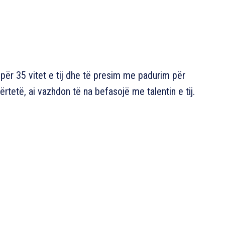
 për 35 vitet e tij dhe të presim me padurim për
vërtetë, ai vazhdon të na befasojë me talentin e tij.