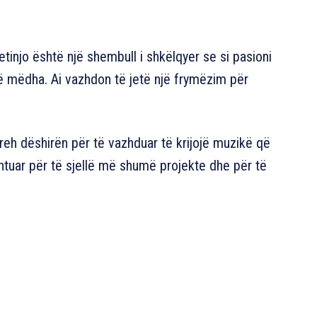
injo është një shembull i shkëlqyer se si pasioni
të mëdha. Ai vazhdon të jetë një frymëzim për
preh dëshirën për të vazhduar të krijojë muzikë që
htuar për të sjellë më shumë projekte dhe për të