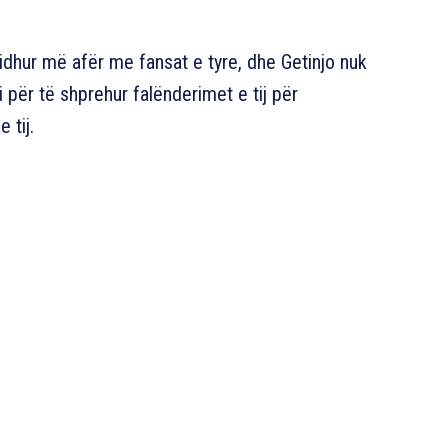
 lidhur më afër me fansat e tyre, dhe Getinjo nuk
 për të shprehur falënderimet e tij për
 tij.