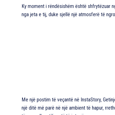
Ky moment i rëndësishëm është shfrytëzuar nga 
nga jeta e tij, duke sjellë një atmosferë të ngr
Me një postim të veçantë në InstaStory, Getinjo 
një ditë më parë në një ambient të hapur, rret