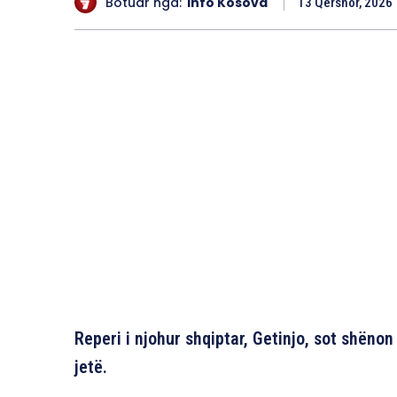
Botuar nga:
Info Kosova
13 Qershor, 2026
Reperi i njohur shqiptar, Getinjo, sot shëno
jetë.