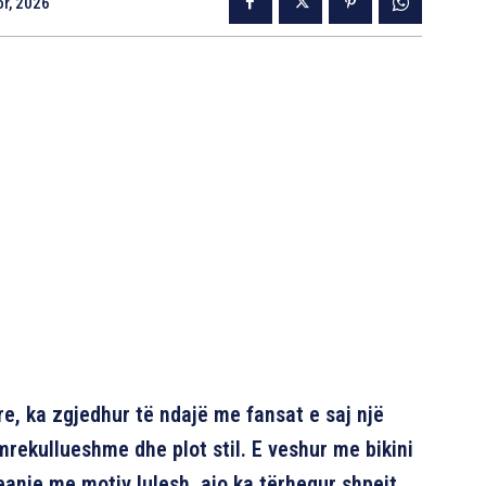
r, 2026
re, ka zgjedhur të ndajë me fansat e saj një
rekullueshme dhe plot stil. E veshur me bikini
nie me motiv lulesh, ajo ka tërhequr shpejt