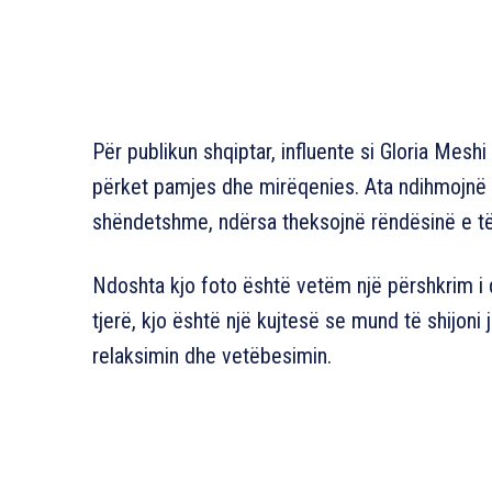
Për publikun shqiptar, influente si Gloria Mes
përket pamjes dhe mirëqenies. Ata ndihmojnë n
shëndetshme, ndërsa theksojnë rëndësinë e të n
Ndoshta kjo foto është vetëm një përshkrim i 
tjerë, kjo është një kujtesë se mund të shijoni 
relaksimin dhe vetëbesimin.