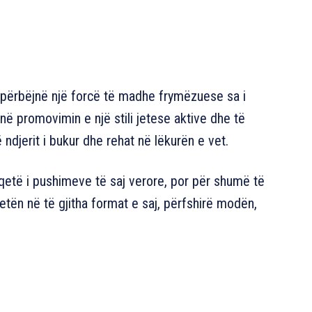
hi përbëjnë një forcë të madhe frymëzuese sa i
ë promovimin e një stili jetese aktive dhe të
djerit i bukur dhe rehat në lëkurën e vet.
qetë i pushimeve të saj verore, por për shumë të
jetën në të gjitha format e saj, përfshirë modën,