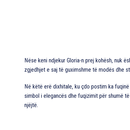
Nëse keni ndjekur Gloria-n prej kohësh, nuk ës
zgjedhjet e saj të guximshme të modës dhe st
Në këtë erë dixhitale, ku çdo postim ka fuqinë 
simbol i elegancës dhe fuqizimit për shumë të
njëjtë.