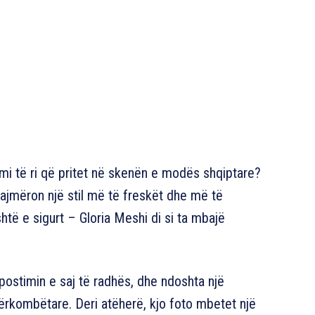
mi të ri që pritet në skenën e modës shqiptare?
alajmëron një stil më të freskët dhe më të
të e sigurt – Gloria Meshi di si ta mbajë
r postimin e saj të radhës, dhe ndoshta një
kombëtare. Deri atëherë, kjo foto mbetet një