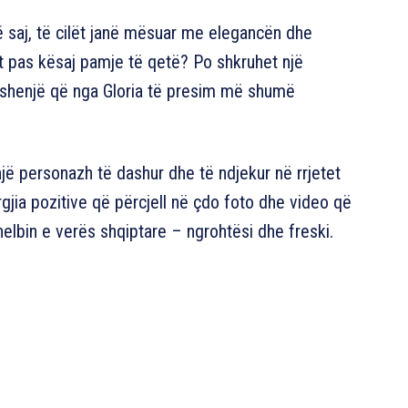
ë saj, të cilët janë mësuar me elegancën dhe
et pas kësaj pamje të qetë? Po shkruhet një
një shenjë që nga Gloria të presim më shumë
një personazh të dashur dhe të ndjekur në rrjetet
rgjia pozitive që përcjell në çdo foto dhe video që
helbin e verës shqiptare – ngrohtësi dhe freski.