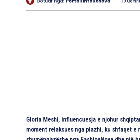
Botuar nga:
Portali InfoKosova
10 Qersho
Gloria Meshi, influencuesja e njohur shqipta
moment relaksues nga plazhi, ku shfaqet e m
shumëngjyrëshe nga FashionNova dhe një bea