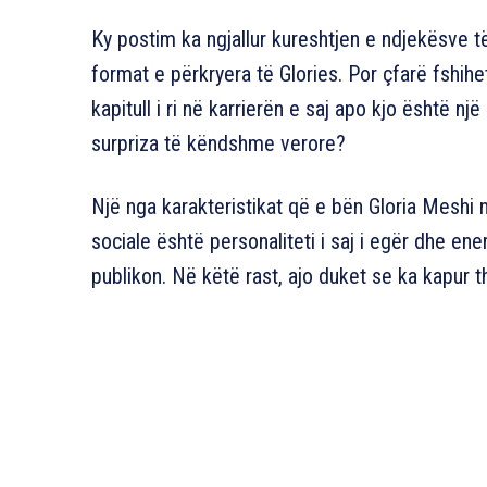
Ky postim ka ngjallur kureshtjen e ndjekësve t
format e përkryera të Glories. Por çfarë fshih
kapitull i ri në karrierën e saj apo kjo është 
surpriza të këndshme verore?
Një nga karakteristikat që e bën Gloria Meshi 
sociale është personaliteti i saj i egër dhe ene
publikon. Në këtë rast, ajo duket se ka kapur t