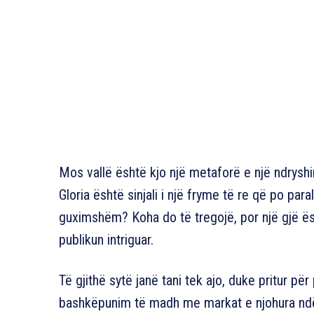
Mos vallë është kjo një metaforë e një ndryshi
Gloria është sinjali i një fryme të re që po par
guximshëm? Koha do të tregojë, por një gjë ësh
publikun intriguar.
Të gjithë sytë janë tani tek ajo, duke pritur pë
bashkëpunim të madh me markat e njohura ndër