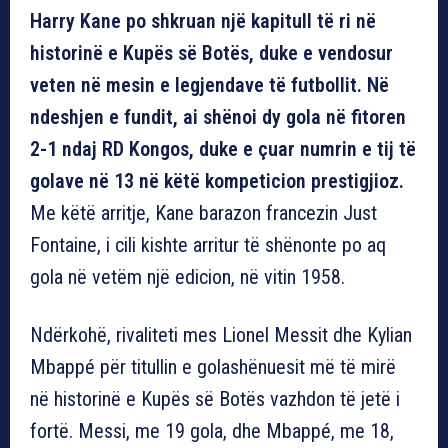
Harry Kane po shkruan një kapitull të ri në
historinë e Kupës së Botës, duke e vendosur
veten në mesin e legjendave të futbollit. Në
ndeshjen e fundit, ai shënoi dy gola në fitoren
2-1 ndaj RD Kongos, duke e çuar numrin e tij të
golave në 13 në këtë kompeticion prestigjioz.
Me këtë arritje, Kane barazon francezin Just
Fontaine, i cili kishte arritur të shënonte po aq
gola në vetëm një edicion, në vitin 1958.
Ndërkohë, rivaliteti mes Lionel Messit dhe Kylian
Mbappé për titullin e golashënuesit më të mirë
në historinë e Kupës së Botës vazhdon të jetë i
fortë. Messi, me 19 gola, dhe Mbappé, me 18,