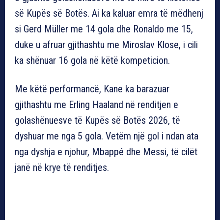
së Kupës së Botës. Ai ka kaluar emra të mëdhenj
si Gerd Müller me 14 gola dhe Ronaldo me 15,
duke u afruar gjithashtu me Miroslav Klose, i cili
ka shënuar 16 gola në këtë kompeticion.
Me këtë performancë, Kane ka barazuar
gjithashtu me Erling Haaland në renditjen e
golashënuesve të Kupës së Botës 2026, të
dyshuar me nga 5 gola. Vetëm një gol i ndan ata
nga dyshja e njohur, Mbappé dhe Messi, të cilët
janë në krye të renditjes.