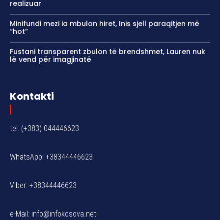
realizuar
Minifundi mezi ia mbulon hiret, Inis sjell paraqitjen më
“hot”
Fustani transparent zbulon të brendshmet, Lauren nuk
lë vend për imagjinatë
Kontakti
tel: (+383) 044446623
WhatsApp: +38344446623
Viber: +38344446623
e-Mail:
info@infokosova.net