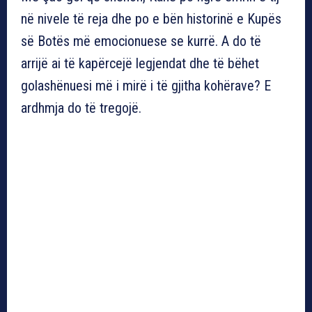
në nivele të reja dhe po e bën historinë e Kupës
së Botës më emocionuese se kurrë. A do të
arrijë ai të kapërcejë legjendat dhe të bëhet
golashënuesi më i mirë i të gjitha kohërave? E
ardhmja do të tregojë.