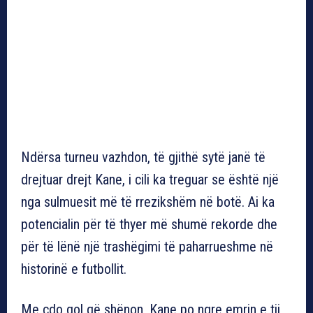
Ndërsa turneu vazhdon, të gjithë sytë janë të
drejtuar drejt Kane, i cili ka treguar se është një
nga sulmuesit më të rrezikshëm në botë. Ai ka
potencialin për të thyer më shumë rekorde dhe
për të lënë një trashëgimi të paharrueshme në
historinë e futbollit.
Me çdo gol që shënon, Kane po ngre emrin e tij