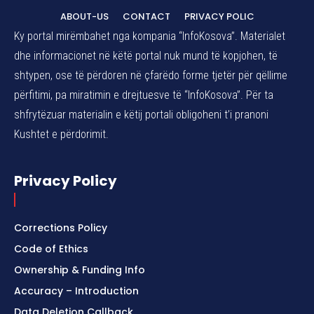
ABOUT-US
CONTACT
PRIVACY POLIC
Ky portal mirëmbahet nga kompania “InfoKosova”. Materialet
dhe informacionet në këtë portal nuk mund të kopjohen, të
shtypen, ose të përdoren në çfarëdo forme tjetër për qëllime
përfitimi, pa miratimin e drejtuesve të “InfoKosova”. Për ta
shfrytëzuar materialin e këtij portali obligoheni t’i pranoni
Kushtet e përdorimit.
Privacy Policy
Corrections Policy
Code of Ethics
Ownership & Funding Info
Accuracy – Introduction
Data Deletion Callback