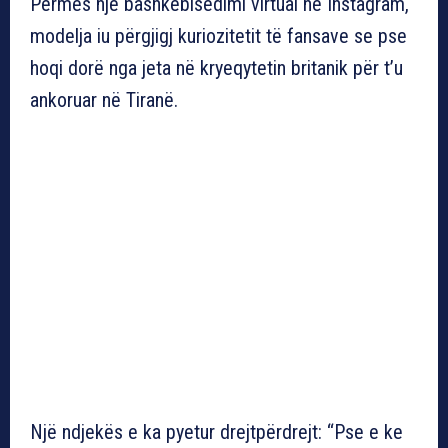
Përmes një bashkëbisedimi virtual në Instagram,
modelja iu përgjigj kuriozitetit të fansave se pse
hoqi dorë nga jeta në kryeqytetin britanik për t’u
ankoruar në Tiranë.
Një ndjekës e ka pyetur drejtpërdrejt: “Pse e ke