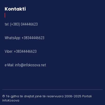
Kontakti
tel: (+383) 044446623
WhatsApp: +38344446623
Viber: +38344446623
e-Mail:
info@infokosova.net
© Të gjitha të drejtat janë të rezervuara 2008-2025 Portali
InfoKosova