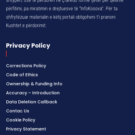
shtypen, ose të përdoren në çfarëdo forme tjetër për qëllime
përfitimi, pa miratimin e drejtuesve të “InfoKosova”. Për ta
shfrytëzuar materialin e këtij portali obligoheni t’i pranoni
Kushtet e përdorimit.
Privacy Policy
Corrections Policy
Code of Ethics
Ownership & Funding Info
Accuracy – Introduction
Data Deletion Callback
Contac Us
Cookie Policy
Privacy Statement