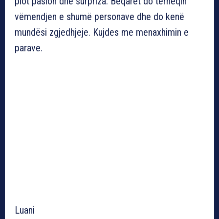
plot pasion dhe surpriza. Beqarët do tërheqin
vëmendjen e shumë personave dhe do kenë
mundësi zgjedhjeje. Kujdes me menaxhimin e
parave.
Luani