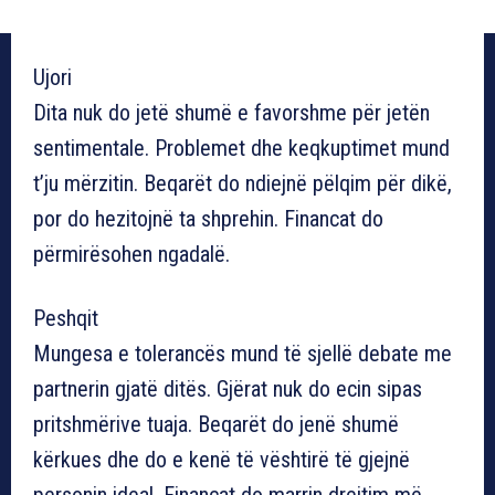
Ujori
Dita nuk do jetë shumë e favorshme për jetën
sentimentale. Problemet dhe keqkuptimet mund
t’ju mërzitin. Beqarët do ndiejnë pëlqim për dikë,
por do hezitojnë ta shprehin. Financat do
përmirësohen ngadalë.
Peshqit
Mungesa e tolerancës mund të sjellë debate me
partnerin gjatë ditës. Gjërat nuk do ecin sipas
pritshmërive tuaja. Beqarët do jenë shumë
kërkues dhe do e kenë të vështirë të gjejnë
personin ideal. Financat do marrin drejtim më