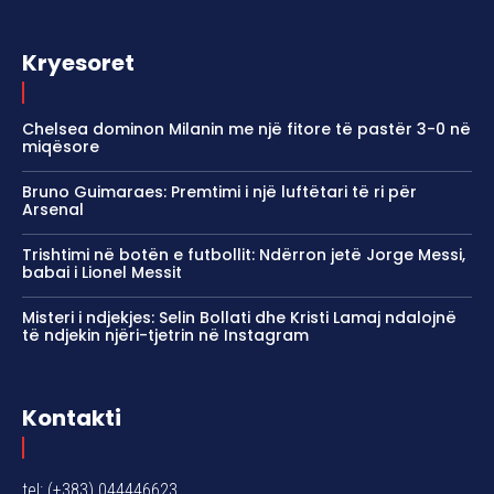
Kryesoret
Chelsea dominon Milanin me një fitore të pastër 3-0 në
miqësore
Bruno Guimaraes: Premtimi i një luftëtari të ri për
Arsenal
Trishtimi në botën e futbollit: Ndërron jetë Jorge Messi,
babai i Lionel Messit
Misteri i ndjekjes: Selin Bollati dhe Kristi Lamaj ndalojnë
të ndjekin njëri-tjetrin në Instagram
Kontakti
tel: (+383) 044446623