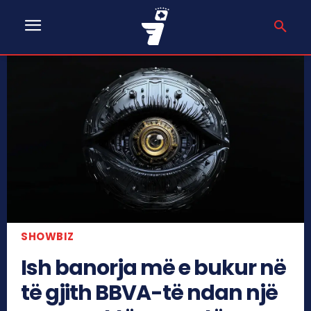
SHOWBIZ
Ish banorja më e bukur në
të gjith BBVA-të ndan një