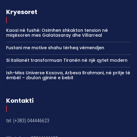
Kryesoret
Kaosi në fushë: Osimhen shkakton tension në
miqësoren mes Galatasaray dhe Villarreal
Fustani me motive shahu tërheq vëmendjen
Si italianët transformuan Tiranën në një qytet modern
Ish-Miss Universe Kosova, Arbesa Rrahmani, në pritje të
ëmbël – zbulon gjininë e bebit
Kontakti
tel: (+383) 044446623