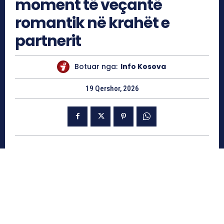
moment të veçantë
romantik në krahët e
partnerit
Botuar nga:
Info Kosova
19 Qershor, 2026