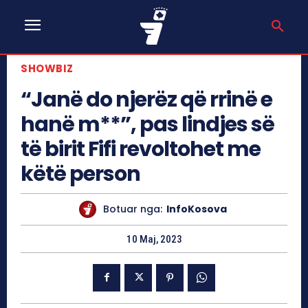
SHOWBIZ
“Janë do njerëz që rrinë e
hanë m**”, pas lindjes së
të birit Fifi revoltohet me
këtë person
Botuar nga:
InfoKosova
10 Maj, 2023