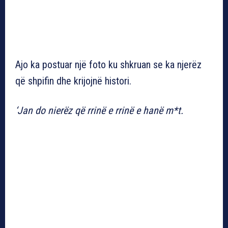
Ajo ka postuar një foto ku shkruan se ka njerëz
që shpifin dhe krijojnë histori.
‘Jan do nierëz që rrinë e rrinë e hanë m*t.