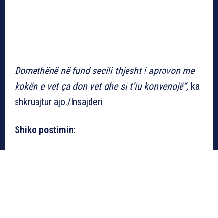
Domethënë në fund secili thjesht i aprovon me
kokën e vet ça don vet dhe si t’iu konvenojë“,
ka
shkruajtur ajo./Insajderi
Shiko postimin: