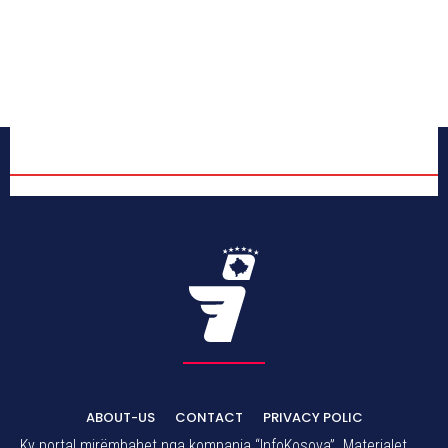
ABOUT-US
CONTACT
PRIVACY POLIC
Ky portal mirëmbahet nga kompania “InfoKosova”. Materialet