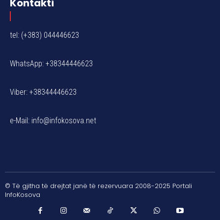
Kontakti
tel: (+383) 044446623
WhatsApp: +38344446623
Viber: +38344446623
e-Mail:
info@infokosova.net
© Të gjitha të drejtat janë të rezervuara 2008-2025 Portali
InfoKosova