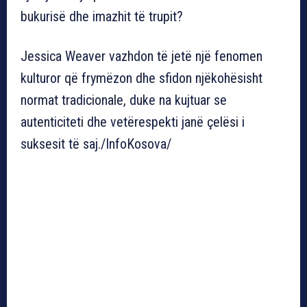
bukurisë dhe imazhit të trupit?
Jessica Weaver vazhdon të jetë një fenomen
kulturor që frymëzon dhe sfidon njëkohësisht
normat tradicionale, duke na kujtuar se
autenticiteti dhe vetërespekti janë çelësi i
suksesit të saj./InfoKosova/