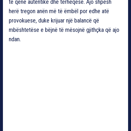
të qenë autentike dhe tërheqëse. Ajo shpesh
herë tregon anën më të ëmbël por edhe atë
provokuese, duke krijuar një balancë që
mbështetëse e bëjnë të mësojnë gjithçka që ajo
ndan.