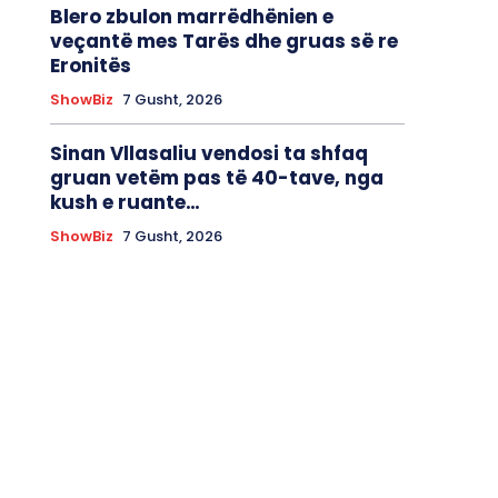
Blero zbulon marrëdhënien e
veçantë mes Tarës dhe gruas së re
Eronitës
ShowBiz
7 Gusht, 2026
Sinan Vllasaliu vendosi ta shfaq
gruan vetëm pas të 40-tave, nga
kush e ruante…
ShowBiz
7 Gusht, 2026