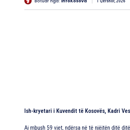
Botuar nga:
InfoKosova
1 Qershor, 2026
Ish-kryetari i Kuvendit të Kosovës, Kadri Ves
Ai mbush 59 vjet, ndërsa në të njëjtën ditë ditël