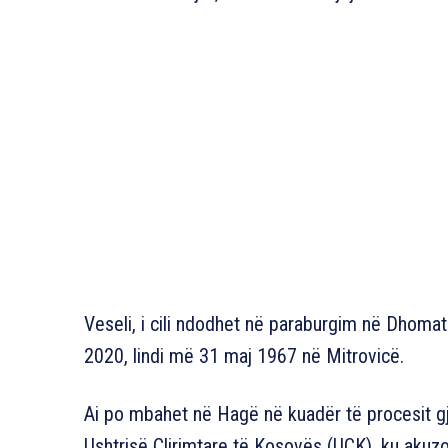
Veseli, i cili ndodhet në paraburgim në Dhomat 
2020, lindi më 31 maj 1967 në Mitrovicë.
Ai po mbahet në Hagë në kuadër të procesit gjy
Ushtrisë Çlirimtare të Kosovës (UÇK), ku akuzo