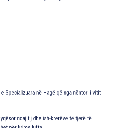
e Specializuara në Hagë që nga nëntori i vitit
qësor ndaj tij dhe ish-krerëve të tjerë të
het për krime lufte.