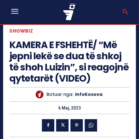
SHOWBIZ
KAMERA E FSHEHTË/ “Më
jepni lekë se dua të shkoj
të shoh Luizin”, si reagojnë
qytetarët (VIDEO)
Botuar nga:
InfoKosova
6 Maj, 2023