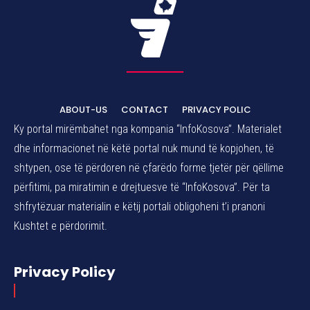
ABOUT-US
CONTACT
PRIVACY POLIC
Ky portal mirëmbahet nga kompania “InfoKosova”. Materialet
dhe informacionet në këtë portal nuk mund të kopjohen, të
shtypen, ose të përdoren në çfarëdo forme tjetër për qëllime
përfitimi, pa miratimin e drejtuesve të “InfoKosova”. Për ta
shfrytëzuar materialin e këtij portali obligoheni t’i pranoni
Kushtet e përdorimit.
Privacy Policy