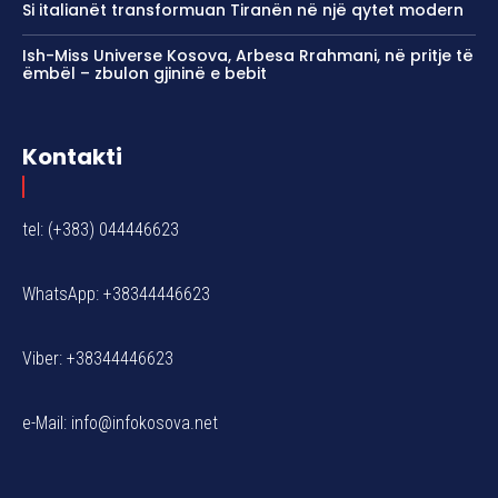
Si italianët transformuan Tiranën në një qytet modern
Ish-Miss Universe Kosova, Arbesa Rrahmani, në pritje të
ëmbël – zbulon gjininë e bebit
Kontakti
tel: (+383) 044446623
WhatsApp: +38344446623
Viber: +38344446623
e-Mail:
info@infokosova.net