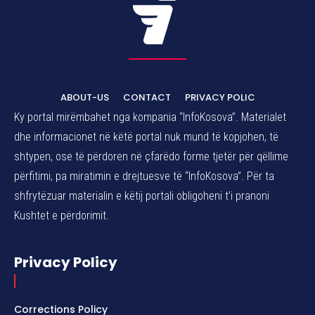
ABOUT-US
CONTACT
PRIVACY POLIC
Ky portal mirëmbahet nga kompania “InfoKosova”. Materialet
dhe informacionet në këtë portal nuk mund të kopjohen, të
shtypen, ose të përdoren në çfarëdo forme tjetër për qëllime
përfitimi, pa miratimin e drejtuesve të “InfoKosova”. Për ta
shfrytëzuar materialin e këtij portali obligoheni t’i pranoni
Kushtet e përdorimit.
Privacy Policy
Corrections Policy