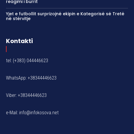
reagimi i burrit
Yjet e futbollit surprizojnë ekipin e Kategorisë së Tretë
në stërvitje
Kontakti
tel: (+383) 044446623
WhatsApp: +38344446623
Viber: +38344446623
e-Mail:
info@infokosova.net