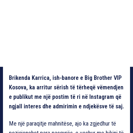
Brikenda Karrica, ish-banore e Big Brother VIP
Kosova, ka arritur sërish të tërheqë vëmendjen
e publikut me një postim të ri në Instagram që
ngjall interes dhe admirimin e ndjekësve të saj.
Me një paraqitje mahnitëse, ajo ka zgjedhur të
pozicionohet para pasqyrës, e veshur me bikini të