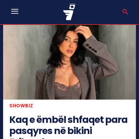
SHOWBIZ
Kaq e ëmbël shfaqet para
pasqyres në bikini