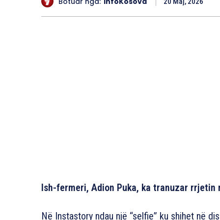
Botuar nga:
InfoKosova
20 Maj, 2026
Ish-fermeri, Adion Puka, ka tranuzar rrjetin
Në Instastory ndau një “selfie” ku shihet në di