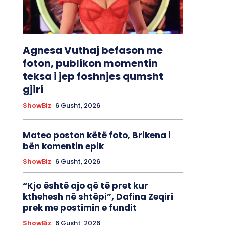
Agnesa Vuthaj befason me
foton, publikon momentin
teksa i jep foshnjes qumsht
gjiri
ShowBiz
6 Gusht, 2026
Mateo poston këtë foto, Brikena i
bën komentin epik
ShowBiz
6 Gusht, 2026
“Kjo është ajo që të pret kur
kthehesh në shtëpi”, Dafina Zeqiri
prek me postimin e fundit
ShowBiz
6 Gusht, 2026