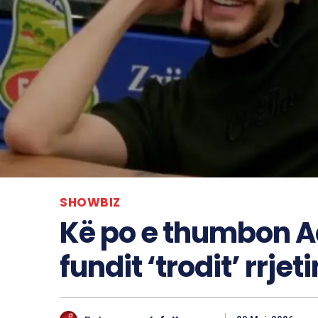
SHOWBIZ
Kë po e thumbon Ad
fundit ‘trodit’ rrjeti