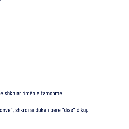
ke shkruar rimën e famshme.
e”, shkroi ai duke i bërë “diss” dikuj.