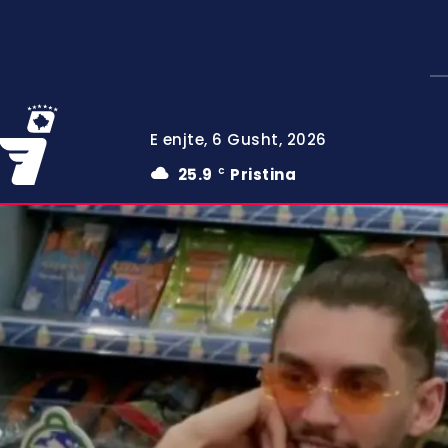
E enjte, 6 Gusht, 2026
25.9
Pristina
C