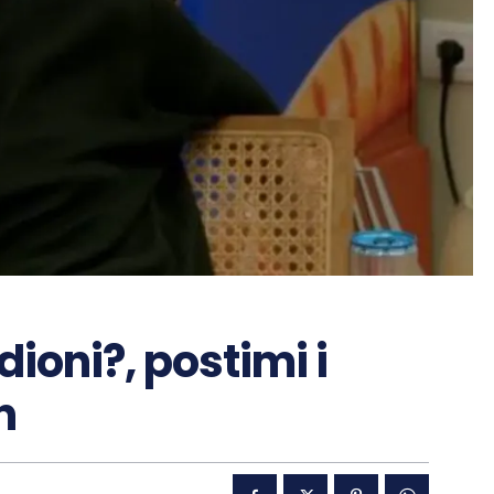
ioni?, postimi i
n