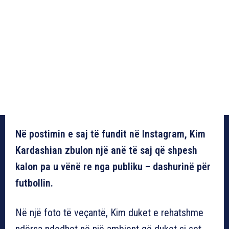
Në postimin e saj të fundit në Instagram, Kim
Kardashian zbulon një anë të saj që shpesh
kalon pa u vënë re nga publiku – dashurinë për
futbollin.
Në një foto të veçantë, Kim duket e rehatshme
ndërsa ndodhet në një ambient që duket si set