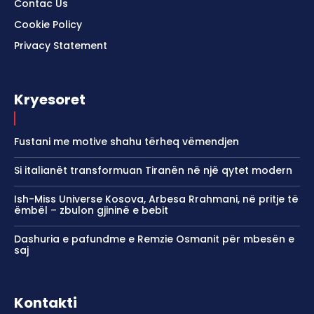
Contac Us
Cookie Policy
Privacy Statement
Kryesoret
Fustani me motive shahu tërheq vëmendjen
Si italianët transformuan Tiranën në një qytet modern
Ish-Miss Universe Kosova, Arbesa Rrahmani, në pritje të
ëmbël – zbulon gjininë e bebit
Dashuria e pafundme e Remzie Osmanit për mbesën e
saj
Kontakti