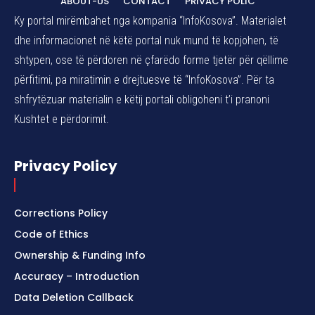
ABOUT-US
CONTACT
PRIVACY POLIC
Ky portal mirëmbahet nga kompania “InfoKosova”. Materialet
dhe informacionet në këtë portal nuk mund të kopjohen, të
shtypen, ose të përdoren në çfarëdo forme tjetër për qëllime
përfitimi, pa miratimin e drejtuesve të “InfoKosova”. Për ta
shfrytëzuar materialin e këtij portali obligoheni t’i pranoni
Kushtet e përdorimit.
Privacy Policy
Corrections Policy
Code of Ethics
Ownership & Funding Info
Accuracy – Introduction
Data Deletion Callback