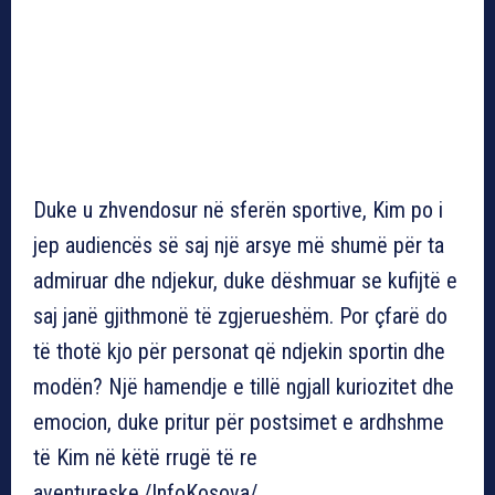
Duke u zhvendosur në sferën sportive, Kim po i
jep audiencës së saj një arsye më shumë për ta
admiruar dhe ndjekur, duke dëshmuar se kufijtë e
saj janë gjithmonë të zgjerueshëm. Por çfarë do
të thotë kjo për personat që ndjekin sportin dhe
modën? Një hamendje e tillë ngjall kuriozitet dhe
emocion, duke pritur për postsimet e ardhshme
të Kim në këtë rrugë të re
aventureske./InfoKosova/