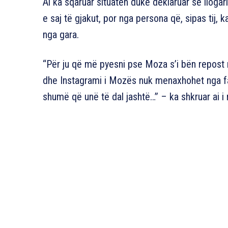
Ai ka sqaruar situatën duke deklaruar se lloga
e saj të gjakut, por nga persona që, sipas tij, k
nga gara.
“Për ju që më pyesni pse Moza s’i bën repost 
dhe Instagrami i Mozës nuk menaxhohet nga fami
shumë që unë të dal jashtë…” – ka shkruar ai i 