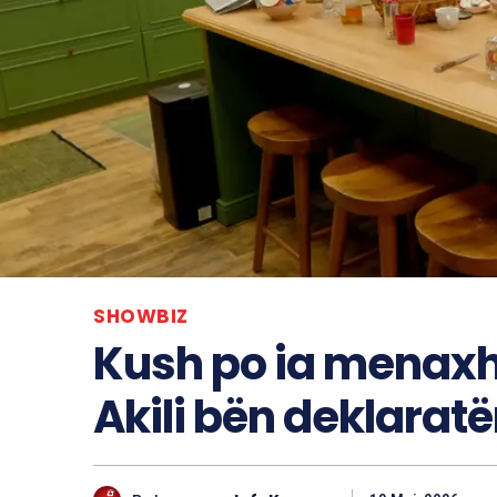
SHOWBIZ
Kush po ia menaxh
Akili bën deklara