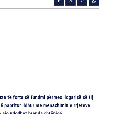
uza të forta së fundmi përmes llogarisë së tij
ë papritur lidhur me menaxhimin e rrjeteve
 ajo ndodhet brenda shtëpisë.