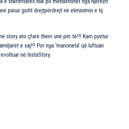
ria e shkrimtares nuk po menaxhohet nga njerëzit
anë pasur gisht drejtpërdrejt në eliminimin e tij
në story ato çfarë them unë për të!!! Kam pyetur
ljarët e saj!!! Por nga ‘marioneta’ që luftuan
revoltuar në InstaStory.