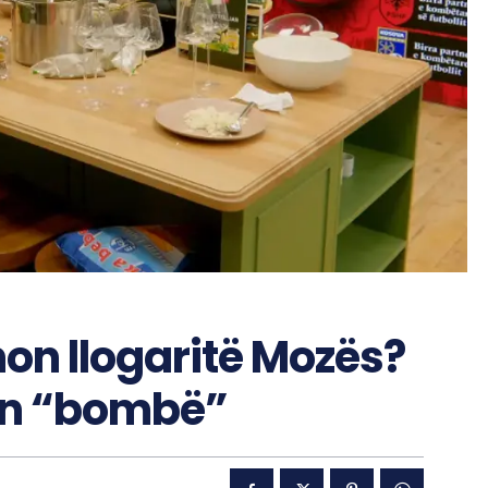
on llogaritë Mozës?
tën “bombë”