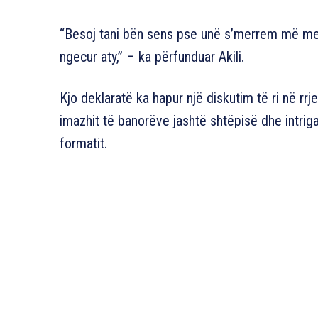
“Besoj tani bën sens pse unë s’merrem më m
ngecur aty,” – ka përfunduar Akili.
Kjo deklaratë ka hapur një diskutim të ri në rr
imazhit të banorëve jashtë shtëpisë dhe intri
formatit.