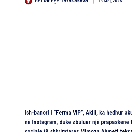
Botuar nga:
InfoKosova
13 Maj, 2026
Ish-banori i “Ferma VIP”, Akili, ka hedhur ak
në Instagram, duke zbuluar një prapaskenë t
sociale të shkrimtares Mimoza Ahmeti teksa