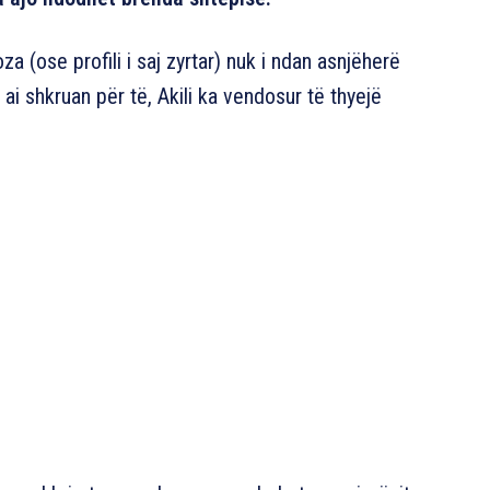
a (ose profili i saj zyrtar) nuk i ndan asnjëherë
ai shkruan për të, Akili ka vendosur të thyejë