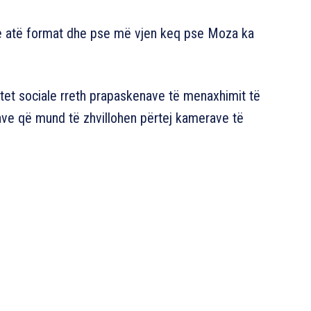
e atë format dhe pse më vjen keq pse Moza ka
jetet sociale rreth prapaskenave të menaxhimit të
gave që mund të zhvillohen përtej kamerave të