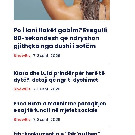
Po i lani flokët gabim? Rregulli
60-sekondësh që ndryshon
gjithçka nga dushi i sotëm
ShowBiz
7 Gusht, 2026
Kiara dhe Luizi prindër për herë të
dytë?, detaji që ngriti dyshimet
ShowBiz
7 Gusht, 2026
Enca Haxhia mahnit me paraqitjen
e saj të fundit në rrjetet sociale
ShowBiz
7 Gusht, 2026
Ish-konkurrentja e “Për’puthen”