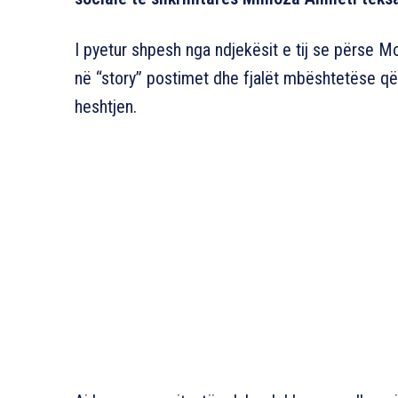
I pyetur shpesh nga ndjekësit e tij se përse Moz
në “story” postimet dhe fjalët mbështetëse që 
heshtjen.