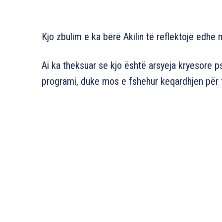
Kjo zbulim e ka bërë Akilin të reflektojë edhe m
Ai ka theksuar se kjo është arsyeja kryesore p
programi, duke mos e fshehur keqardhjen për f