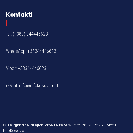
Kontakti
tel: (+383) 044446623
WhatsApp: +38344446623
Viber: +38344446623
e-Mail:
info@infokosova.net
© Të gjitha të drejtat janë të rezervuara 2008-2025 Portali
InfoKosova