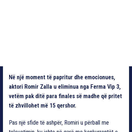
Në një moment të papritur dhe emocionues,
aktori Romir Zalla u eliminua nga Ferma Vip 3,
vetëm pak ditë para finales së madhe që pritet
të zhvillohet më 15 qershor.
Pas një sfide të ashpër, Romiri u përball me
televotimin, ku ishte në garë me konkurrentët e