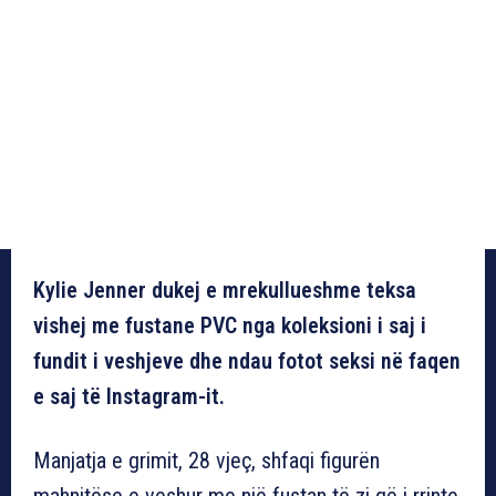
Kylie Jenner dukej e mrekullueshme teksa
vishej me fustane PVC nga koleksioni i saj i
fundit i veshjeve dhe ndau fotot seksi në faqen
e saj të Instagram-it.
Manjatja e grimit, 28 vjeç, shfaqi figurën
mahnitëse e veshur me një fustan të zi që i rrinte