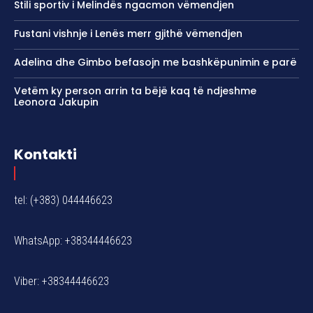
Stili sportiv i Melindës ngacmon vëmendjen
Fustani vishnje i Lenës merr gjithë vëmendjen
Adelina dhe Gimbo befasojn me bashkëpunimin e parë
Vetëm ky person arrin ta bëjë kaq të ndjeshme
Leonora Jakupin
Kontakti
tel: (+383) 044446623
WhatsApp: +38344446623
Viber: +38344446623