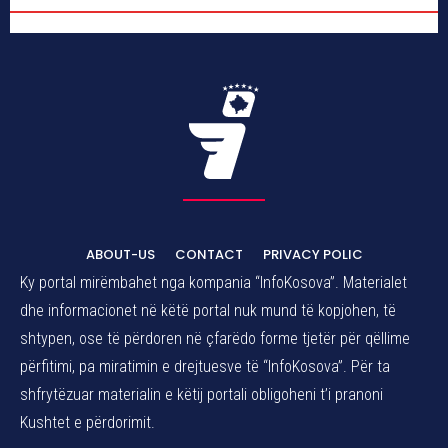
ABOUT-US
CONTACT
PRIVACY POLIC
Ky portal mirëmbahet nga kompania “InfoKosova”. Materialet
dhe informacionet në këtë portal nuk mund të kopjohen, të
shtypen, ose të përdoren në çfarëdo forme tjetër për qëllime
përfitimi, pa miratimin e drejtuesve të “InfoKosova”. Për ta
shfrytëzuar materialin e këtij portali obligoheni t’i pranoni
Kushtet e përdorimit.