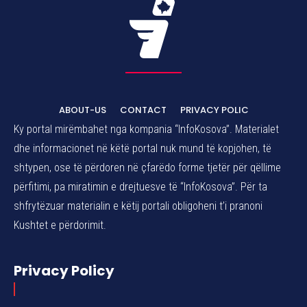
ABOUT-US
CONTACT
PRIVACY POLIC
Ky portal mirëmbahet nga kompania “InfoKosova”. Materialet
dhe informacionet në këtë portal nuk mund të kopjohen, të
shtypen, ose të përdoren në çfarëdo forme tjetër për qëllime
përfitimi, pa miratimin e drejtuesve të “InfoKosova”. Për ta
shfrytëzuar materialin e këtij portali obligoheni t’i pranoni
Kushtet e përdorimit.
Privacy Policy