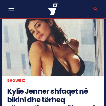
SHOWBIZ
Kylie Jenner shfaqet në
bikini dhe tërheq