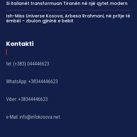
Si italianët transformuan Tiranën në një qytet modern
Ish-Miss Universe Kosova, Arbesa Rrahmani, në pritje të
ëmbël – zbulon gjininë e bebit
Kontakti
tel: (+383) 044446623
WhatsApp: +38344446623
Viber: +38344446623
e-Mail:
info@infokosova.net