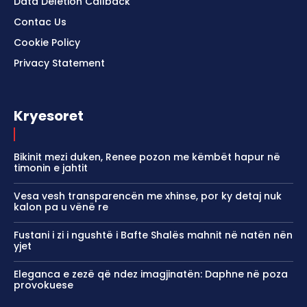
Data Deletion Callback
Contac Us
Cookie Policy
Privacy Statement
Kryesoret
Bikinit mezi duken, Renee pozon me këmbët hapur në
timonin e jahtit
Vesa vesh transparencën me xhinse, por ky detaj nuk
kalon pa u vënë re
Fustani i zi i ngushtë i Bafte Shalës mahnit në natën nën
yjet
Eleganca e zezë që ndez imagjinatën: Daphne në poza
provokuese