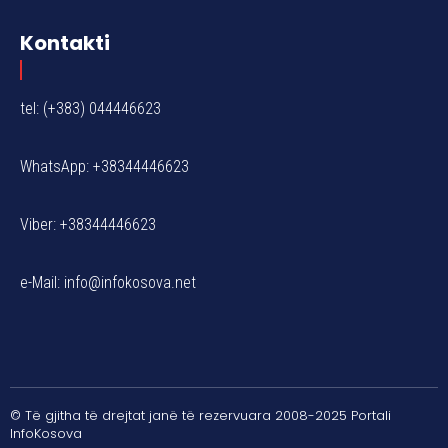
Kontakti
tel: (+383) 044446623
WhatsApp: +38344446623
Viber: +38344446623
e-Mail:
info@infokosova.net
© Të gjitha të drejtat janë të rezervuara 2008-2025 Portali
InfoKosova