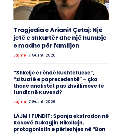
Tragjedia e Arianit Çetaj: Një
jetë e shkurtër dhe një humbje
e madhe për familjen
Lajme
7 Gusht, 2026
“Shkelje e rëndë kushtetuese”,
“situatë e paprecedentë” – çka
thonë analistët pas zhvillimeve të
fundit në Kuvend?
Lajme
7 Gusht, 2026
LAJM I FUNDIT: Spanja ekstradon në
Kosovë Dukagjin Nikollajn,
protagonistin e përleshjes në “Bon