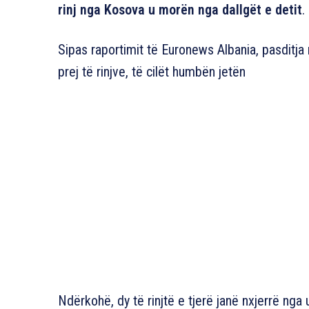
rinj nga Kosova u morën nga dallgët e detit
.
Sipas raportimit të Euronews Albania, pasditja 
prej të rinjve, të cilët humbën jetën
Ndërkohë, dy të rinjtë e tjerë janë nxjerrë ng