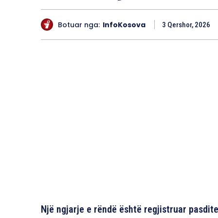
Botuar nga:
InfoKosova
3 Qershor, 2026
Një ngjarje e rëndë është regjistruar pasdit