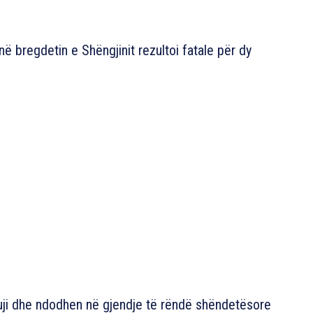
në bregdetin e Shëngjinit rezultoi fatale për dy
a uji dhe ndodhen në gjendje të rëndë shëndetësore