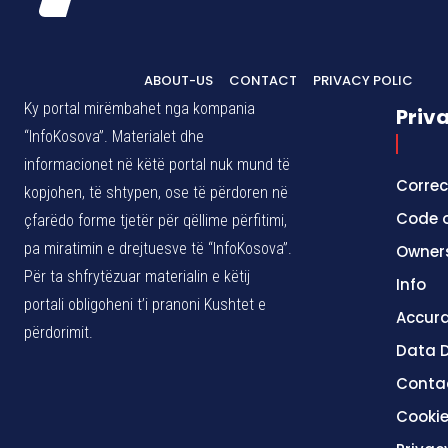
ABOUT-US
CONTACT
PRIVACY POLIC
Ky portal mirëmbahet nga kompania
Priv
“InfoKosova”. Materialet dhe
informacionet në këtë portal nuk mund të
Correc
kopjohen, të shtypen, ose të përdoren në
Code o
çfarëdo forme tjetër për qëllime përfitimi,
pa miratimin e drejtuesve të “InfoKosova”.
Owner
Për ta shfrytëzuar materialin e këtij
Info
portali obligoheni t’i pranoni Kushtet e
Accura
përdorimit.
Data D
Conta
Cookie