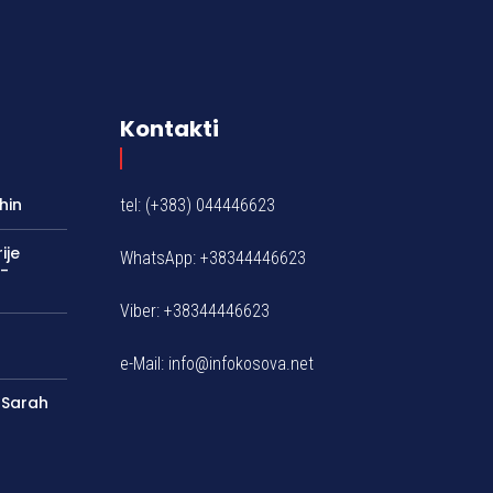
Kontakti
hin
tel: (+383) 044446623
ije
WhatsApp: +38344446623
0-
Viber: +38344446623
e-Mail:
info@infokosova.net
t Sarah