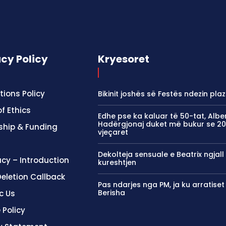
acy Policy
Kryesoret
tions Policy
Bikinit joshës së Festës ndezin plaz
f Ethics
Edhe pse ka kaluar të 50-tat, Alber
Hadërgjonaj duket më bukur se 2
ship & Funding
vjeçaret
Dekolteja sensuale e Beatrix ngjall
cy – Introduction
kureshtjen
eletion Callback
Pas ndarjes nga PM, ja ku arratise
Berisha
c Us
 Policy