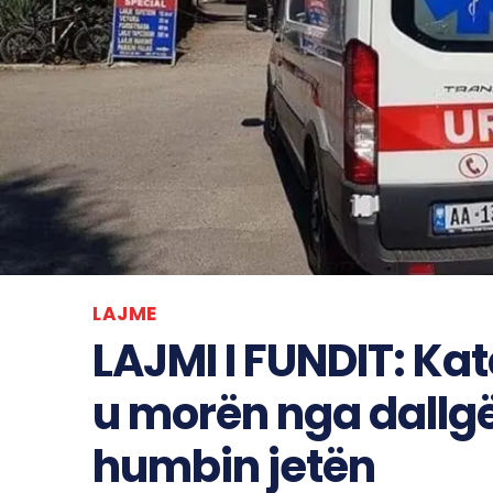
LAJME
LAJMI I FUNDIT: Kat
u morën nga dallgë
humbin jetën