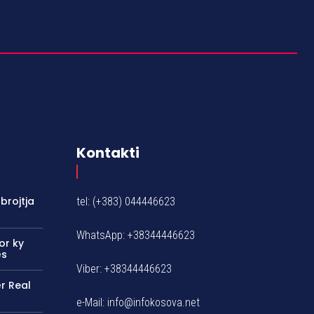
Kontakti
brojtja
tel: (+383) 044446623
WhatsApp: +38344446623
or ky
ës
Viber: +38344446623
ër Real
e-Mail:
info@infokosova.net