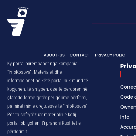
ABOUT-US
CONTACT
PRIVACY POLIC
Ky portal mirëmbahet nga kompania
Priv
“InfoKosova”. Materialet dhe
informacionet në këtë portal nuk mund të
Correc
kopjohen, të shtypen, ose të përdoren në
Code o
çfarëdo forme tjetër për qëllime përfitimi,
pa miratimin e drejtuesve të “InfoKosova”.
Owner
Për ta shfrytëzuar materialin e këtij
Info
portali obligoheni t’i pranoni Kushtet e
Accura
përdorimit.