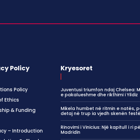
acy Policy
Kryesoret
tions Policy
Juventusi triumfon ndaj Chelsea: M
e pakalueshme dhe rikthimi i Yildiz
f Ethics
Mikela humbet në ritmin e natës, p
ship & Funding
detaj në trup ia vjedh skenën fest
Rinovimi i Vinicius: Një kapitull i ri p
cy – Introduction
Madridin