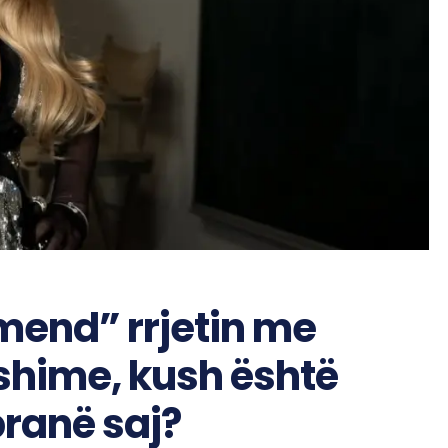
mend” rrjetin me
shime, kush është
pranë saj?