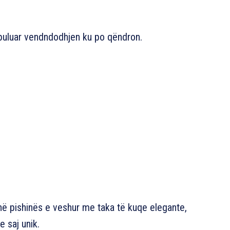
zbuluar vendndodhjen ku po qëndron.
në pishinës e veshur me taka të kuqe elegante,
 saj unik.