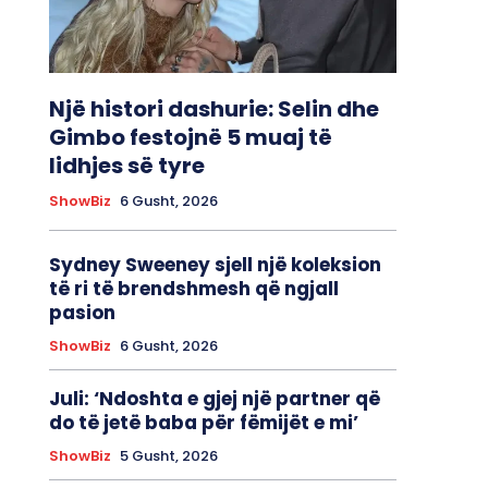
Një histori dashurie: Selin dhe
Gimbo festojnë 5 muaj të
lidhjes së tyre
ShowBiz
6 Gusht, 2026
Sydney Sweeney sjell një koleksion
të ri të brendshmesh që ngjall
pasion
ShowBiz
6 Gusht, 2026
Juli: ‘Ndoshta e gjej një partner që
do të jetë baba për fëmijët e mi’
ShowBiz
5 Gusht, 2026