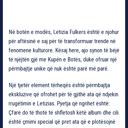
Në botën e modës, Letizia Fulkers është e njohur
për aftësinë e saj për të transformuar trende në
fenomene kulturore. Kësaj here, ajo synon të bëjë
të njëjtën gjë me Kupën e Botës, duke ofruar një
përmbajtje unike që nuk është parë më parë.
Një tjetër element tërheqës është përmbajtja
ekskluzive që ofrohet për të gjithë ata që ndjekin
rrugëtimin e Letizias. Pyetja që ngrihet është:
Çfarë do të thotë të shfletosh këtë album dhe cili
është çmimi special që pret ata që e plotësojnë