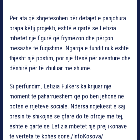
Për ata që shqetësohen për detajet e panjohura
prapa këtij projekti, është e qartë se Letizia
mbetet një figurë që frymëzon dhe përçon
mesazhe të fuqishme. Ngarrja e fundit nuk është
thjesht një postim, por një ftesë për aventurë dhe
dëshirë për të zbuluar më shumë.
Si përfundim, Letizia Fulkers ka krijuar një
moment të paharrueshëm që po bën jehonë në
botën e rrjeteve sociale. Ndërsa ndjekësit e saj
presin të shikojnë se çfarë do të ofrojë më tej,
është e qartë se Letizia mbetet një prej ikonave
të vërteta të kohës sonë./InfoKosova/