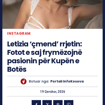
INSTAGRAM
Letizia ‘çmend’ rrjetin:
Fotot e saj frymëzojnë
pasionin për Kupën e
Botës
Botuar nga:
Portali InfoKosova
19 Qershor, 2026