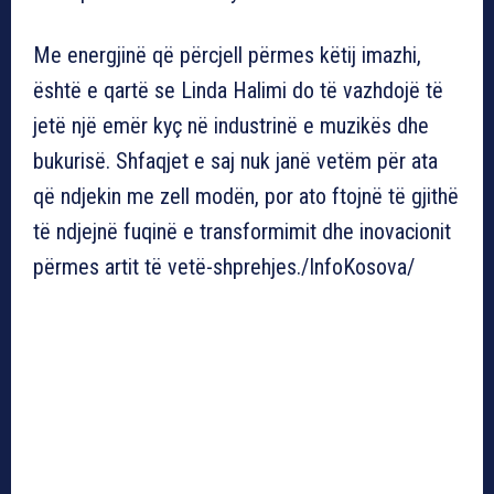
Me energjinë që përcjell përmes këtij imazhi,
është e qartë se Linda Halimi do të vazhdojë të
jetë një emër kyç në industrinë e muzikës dhe
bukurisë. Shfaqjet e saj nuk janë vetëm për ata
që ndjekin me zell modën, por ato ftojnë të gjithë
të ndjejnë fuqinë e transformimit dhe inovacionit
përmes artit të vetë-shprehjes./InfoKosova/