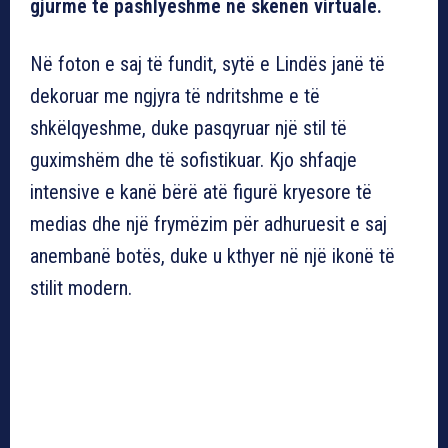
gjurmë të pashlyeshme në skenën virtuale.
Në foton e saj të fundit, sytë e Lindës janë të
dekoruar me ngjyra të ndritshme e të
shkëlqyeshme, duke pasqyruar një stil të
guximshëm dhe të sofistikuar. Kjo shfaqje
intensive e kanë bërë atë figurë kryesore të
medias dhe një frymëzim për adhuruesit e saj
anembanë botës, duke u kthyer në një ikonë të
stilit modern.