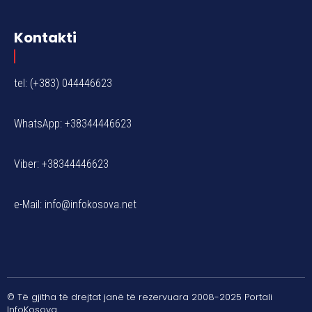
Kontakti
tel: (+383) 044446623
WhatsApp: +38344446623
Viber: +38344446623
e-Mail:
info@infokosova.net
© Të gjitha të drejtat janë të rezervuara 2008-2025 Portali
InfoKosova