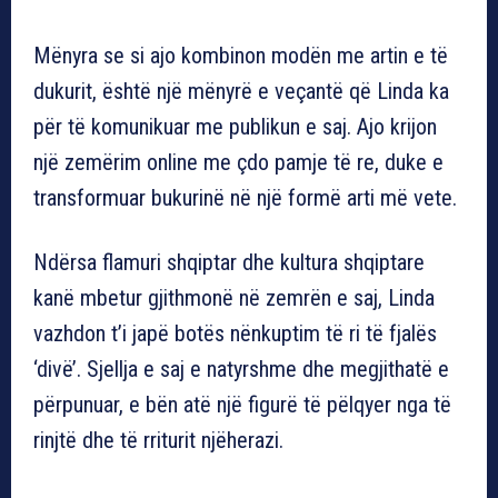
Mënyra se si ajo kombinon modën me artin e të
dukurit, është një mënyrë e veçantë që Linda ka
për të komunikuar me publikun e saj. Ajo krijon
një zemërim online me çdo pamje të re, duke e
transformuar bukurinë në një formë arti më vete.
Ndërsa flamuri shqiptar dhe kultura shqiptare
kanë mbetur gjithmonë në zemrën e saj, Linda
vazhdon t’i japë botës nënkuptim të ri të fjalës
‘divë’. Sjellja e saj e natyrshme dhe megjithatë e
përpunuar, e bën atë një figurë të pëlqyer nga të
rinjtë dhe të rriturit njëherazi.