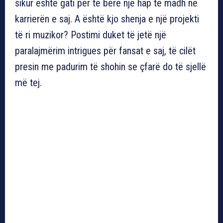
sikur është gati për të bërë një hap të madh në
karrierën e saj. A është kjo shenja e një projekti
të ri muzikor? Postimi duket të jetë një
paralajmërim intrigues për fansat e saj, të cilët
presin me padurim të shohin se çfarë do të sjellë
më tej.