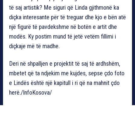
të saj artistik? Me siguri që Linda gjithmonë ka
diçka interesante për të treguar dhe kjo e bën atë
një figurë të pavdekshme në botën e artit dhe
modës. Ky postim mund të jetë vetëm fillimi i
diçkaje më të madhe.
Deri në shpalljen e projektit të saj të ardhshëm,
mbetet që ta ndjekim me kujdes, sepse çdo foto
e Lindës është një kapitull i ri që na mahnit çdo
herë./InfoKosova/