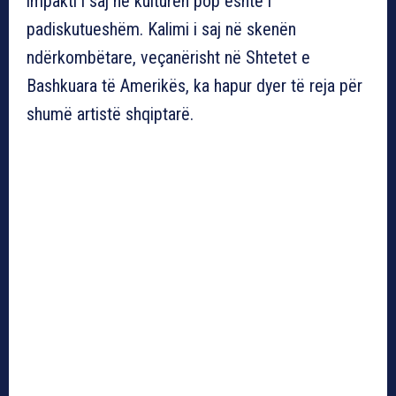
impakti i saj në kulturën pop është i
padiskutueshëm. Kalimi i saj në skenën
ndërkombëtare, veçanërisht në Shtetet e
Bashkuara të Amerikës, ka hapur dyer të reja për
shumë artistë shqiptarë.