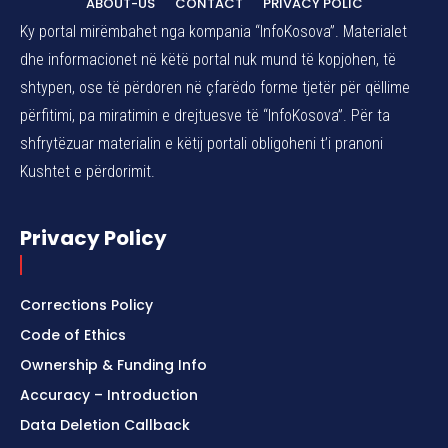
ABOUT-US
CONTACT
PRIVACY POLIC
Ky portal mirëmbahet nga kompania “InfoKosova”. Materialet
dhe informacionet në këtë portal nuk mund të kopjohen, të
shtypen, ose të përdoren në çfarëdo forme tjetër për qëllime
përfitimi, pa miratimin e drejtuesve të “InfoKosova”. Për ta
shfrytëzuar materialin e këtij portali obligoheni t’i pranoni
Kushtet e përdorimit.
Privacy Policy
Corrections Policy
Code of Ethics
Ownership & Funding Info
Accuracy – Introduction
Data Deletion Callback