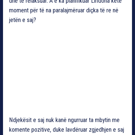
dhe të relaksuar. A e ka planifikuar Liridona këtë
moment për të na paralajmëruar diçka të re në
jetën e saj?
Ndjekësit e saj nuk kanë ngurruar ta mbytin me
komente pozitive, duke lavdëruar zgjedhjen e saj