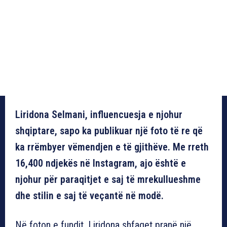
Liridona Selmani, influencuesja e njohur
shqiptare, sapo ka publikuar një foto të re që
ka rrëmbyer vëmendjen e të gjithëve. Me rreth
16,400 ndjekës në Instagram, ajo është e
njohur për paraqitjet e saj të mrekullueshme
dhe stilin e saj të veçantë në modë.
Në foton e fundit, Liridona shfaqet pranë një