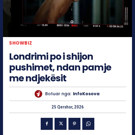
SHOWBIZ
Londrimi po i shijon
pushimet, ndan pamje
me ndjekësit
Botuar nga:
InfoKosova
25 Qershor, 2026